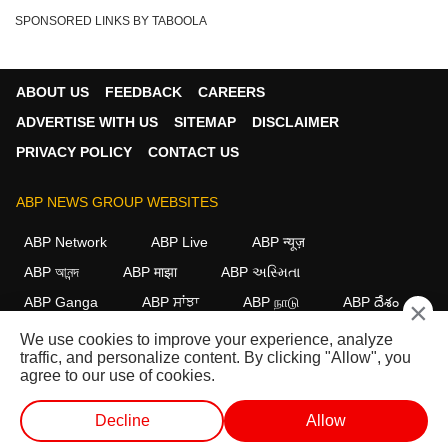
SPONSORED LINKS BY TABOOLA
ABOUT US
FEEDBACK
CAREERS
ADVERTISE WITH US
SITEMAP
DISCLAIMER
PRIVACY POLICY
CONTACT US
ABP NEWS GROUP WEBSITES
ABP Network
ABP Live
ABP न्यूज़
ABP আনন্দ
ABP माझा
ABP અસ્મિતા
ABP Ganga
ABP ਸਾਂਝਾ
ABP நாடு
ABP దేశం
×
We use cookies to improve your experience, analyze
FOLLOW US
traffic, and personalize content. By clicking "Allow", you
agree to our use of cookies.
Decline
Allow
This website follows the
DNPA Code of Ethics.
Copyright@2026.
All rights reserved.