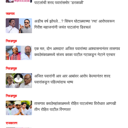
पाटलांची शरद पवारांसमोर 'डरकाळी'
जळगाव
अडीच वर्ष झोपले...? सिंचन घोटाळ्याच्या 'त्या' आरोपावरून
गिरीश महाजनांनी जयंत पाटलांना डिवचलं
निवडणूक
एक मत, दोन आमदार! अजित पवारांच्या आश्वासनानंतर तासगाव
कवठेमंकाळमध्ये संजय काका पाटील गटाकडून नेटाने प्रचार
निवडणूक
अजित पवारांनी आर आर आबांवर आरोप केल्यानंतर शरद
पवारांकडून पहिल्यांदाच भाष्य
निवडणूक
तासगाव कवठेमहांकाळमध्ये रोहित पाटलांच्या विरोधात आणखी
तीन रोहित पाटील रिंगणात!
राजकारण