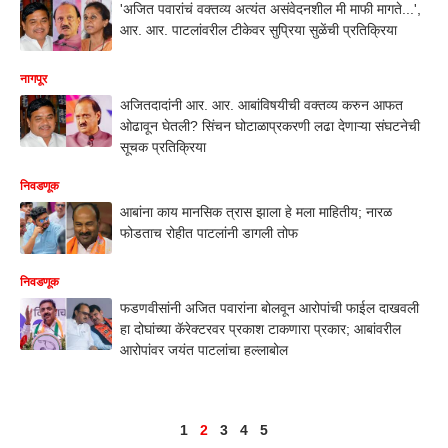
'अजित पवारांचं वक्तव्य अत्यंत असंवेदनशील मी माफी मागते...',
आर. आर. पाटलांवरील टीकेवर सुप्रिया सुळेंची प्रतिक्रिया
नागपूर
अजितदादांनी आर. आर. आबांविषयीची वक्तव्य करुन आफत
ओढावून घेतली? सिंचन घोटाळाप्रकरणी लढा देणाऱ्या संघटनेची
सूचक प्रतिक्रिया
निवडणूक
आबांना काय मानसिक त्रास झाला हे मला माहितीय; नारळ
फोडताच रोहीत पाटलांनी डागली तोफ
निवडणूक
फडणवीसांनी अजित पवारांना बोलवून आरोपांची फाईल दाखवली
हा दोघांच्या कॅरेक्टरवर प्रकाश टाकणारा प्रकार; आबांवरील
आरोपांवर जयंत पाटलांचा हल्लाबोल
1
2
3
4
5