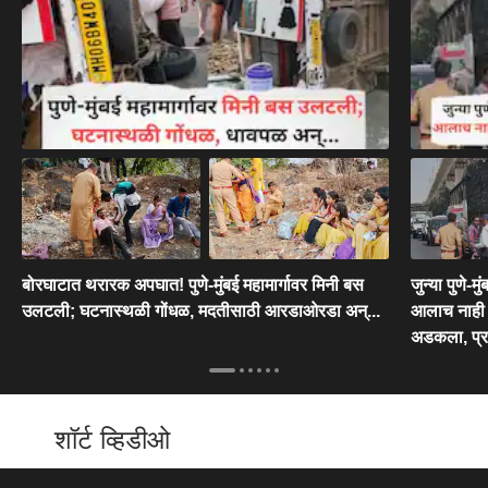
बोरघाटात थरारक अपघात! पुणे-मुंबई महामार्गावर मिनी बस
जुन्या पुणे-म
उलटली; घटनास्थळी गोंधळ, मदतीसाठी आरडाओरडा अन्...
आलाच नाही थ
अडकला, प्रव
शॉर्ट व्हिडीओ