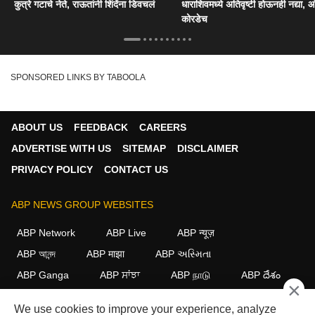
कुत्रे गटाचे नेते, राऊतांनी शिंदेंना डिवचलं
धाराशिवमध्ये अतिवृष्टी होऊनही नद्या, ओ
कोरडेच
SPONSORED LINKS BY TABOOLA
ABOUT US
FEEDBACK
CAREERS
ADVERTISE WITH US
SITEMAP
DISCLAIMER
PRIVACY POLICY
CONTACT US
ABP NEWS GROUP WEBSITES
ABP Network
ABP Live
ABP न्यूज़
ABP আনন্দ
ABP माझा
ABP અસ્મિતા
ABP Ganga
ABP ਸਾਂਝਾ
ABP நாடு
ABP దేశం
×
FOLLOW US
We use cookies to improve your experience, analyze