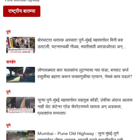
Pune Mumbai Highway
राष्ट्रीय बातम्या
पुणे
बोरघाटात थरारक अपघात! पुणे-मुंबई महामार्गावर मिनी बस
उलटली; घटनास्थळी गोंधळ, मदतीसाठी आरडाओरडा अन्...
क्राईम
लोणावळ्यात कार चालकांना लुटण्याचा नवा फंडा, बनावट कर्ज
वसुलीचा बहाणा करून फसवणुकीचा प्रयत्न, नेमकं काय घडलं?
पुणे
जुन्या पुणे-मुंबई महामार्गावर वाहतूक कोंडी; उंचीचा अंदाज आलाच
नाही थेट कंटेनर ग्रेड सेपरेटरमध्ये घातला अन् अडकला,
प्रवाशांना मनस्ताप
पुणे
Mumbai - Pune Old Highway : जुना मुंबई-पुणे
महामार्गावर भीषण अपघात; खासगी बसने दुचाकीवरील पती-