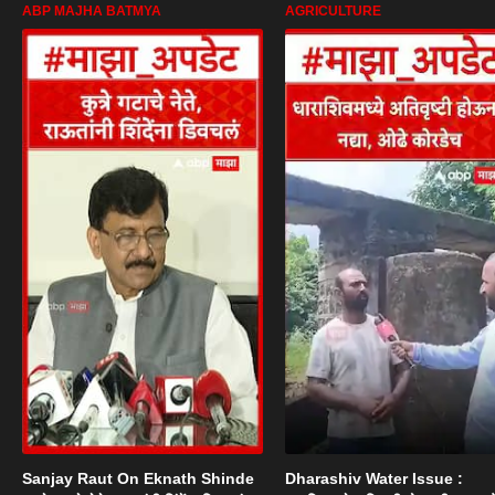
ABP MAJHA BATMYA
AGRICULTURE
Sanjay Raut On Eknath Shinde
Dharashiv Water Issue :