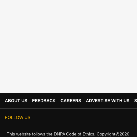
ABOUT US
FEEDBACK
CAREERS
ADVERTISE WITH US
S
FOLLOW US
This website follows the
DNPA Code of Ethics.
Copyright@2026.