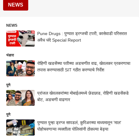
NEWS
NEWS
Pune Drugs : पुण्यात ड्रग्जची टपरी, कासेवाडी परिसरात
अवैध धंदे Special Report
भंडारा
रोहिणी खडसेंच्या पतीच्या अडचणीत वाढ, खेवलकर प्रकरणाचा
तपास करण्यासाठी SIT गठीत करण्याचे निर्देश
पुणे
प्रांजल खेवलकरांच्या मोबाईलमध्ये छेडछाड, रोहिणी खडसेंकडे
बोट, अडचणी वाढणार
पुणे
पुण्यात पुन्हा ड्रग्ज सापडलं, कुरिअरच्या माध्यमातून 'माल'
पोहोचवणाऱ्या व्यक्तीला पोलिसांनी ठोकल्या बेड्या