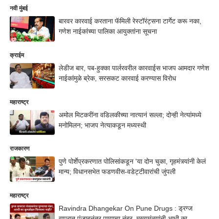
नवी मुंबई
बारवर कारवाई करताना फॅमिली रेस्टॉरंट्सना टार्गेट करू नका,
गणेश नाईकांच्या पालिका आयुक्तांना सूचना
क्राईम
लेडीज बार, पब-हुक्का पार्लरवरील कारवाईस भाजप आमदार गणेश
नाईकांमुळे ब्रेक, सरसकट कारवाई करण्यास विरोध
महाराष्ट्र
अमोल मिटकरींना वडिलकीच्या नात्यानं सल्ला; दोन्ही नेत्यांमध्ये
मनोमिलन; भाजप नेत्याकडून मध्यस्थी
राजकारण
पुणे पोर्शेप्रकरणात पोलिसांकडून 'या दोन चुका, गृहमंत्र्यांनी केलं
मान्य; विधानसभेत फडणवीस-वडेट्टीवारांची जुंपली
महाराष्ट्र
Ravindra Dhangekar On Pune Drugs : ड्रग्ज
वापरात पंजाबनंतर पुण्याचा नंबर, मुख्यमंत्र्‍यांनी आधी का