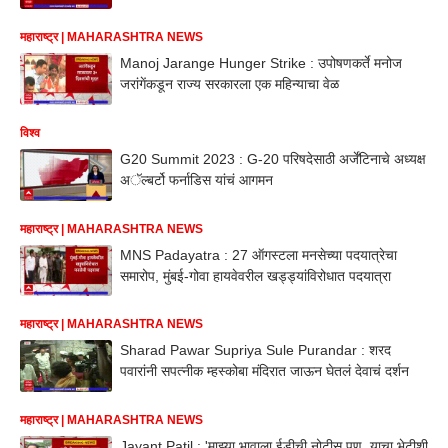
महाराष्ट्र | MAHARASHTRA NEWS
Manoj Jarange Hunger Strike : उपोषणकर्ते मनोज
जरांगेंकडून राज्य सरकारला एक महिन्याचा वेळ
विश्व
G20 Summit 2023 : G-20 परिषदेसाठी अर्जेंटिनाचे अध्यक्ष
अॅल्बर्टो फर्नाडिस यांचं आगमन
महाराष्ट्र | MAHARASHTRA NEWS
MNS Padayatra : 27 ऑगस्टला मनसेच्या पदयात्रेचा
समारोप, मुंबई-गोवा हायवेवरील खड्ड्यांविरोधात पदयात्रा
महाराष्ट्र | MAHARASHTRA NEWS
Sharad Pawar Supriya Sule Purandar : शरद
पवारांनी सपत्नीक म्हस्कोबा मंदिरात जाऊन घेतलं देवाचं दर्शन
महाराष्ट्र | MAHARASHTRA NEWS
Jayant Patil : 'माझ्या भावाला ईडीची नोटीस पण, याचा भेटीशी