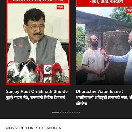
Sanjay Raut On Eknath Shinde
Dharashiv Water Issue :
कुत्रे गटाचे नेते, राऊतांनी शिंदेंना डिवचलं
धाराशिवमध्ये अतिवृष्टी होऊनही नद्या, ओ
कोरडेच
SPONSORED LINKS BY TABOOLA