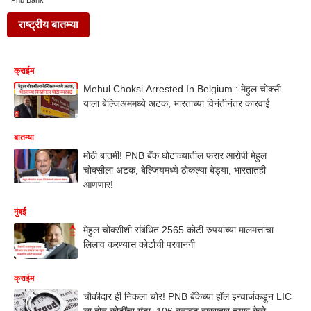
Pnb Bank
राष्ट्रीय बातम्या
क्राईम
Mehul Choksi Arrested In Belgium : मेहुल चोक्सी
याला बेल्जिअममध्ये अटक, भारताच्या विनंतीनंतर कारवाई
बातम्या
मोठी बातमी! PNB बँक घोटाळ्यातील फरार आरोपी मेहुल
चोक्सीला अटक; बेल्जियमध्ये ठोकल्या बेड्या, भारतातही
आणणार!
मुंबई
मेहुल चोक्सीशी संबंधित 2565 कोटी रुपयांच्या मालमत्तांचा
लिलाव करण्यास कोर्टाची परवानगी
क्राईम
चौकीदार ही निकला चोर! PNB बँकेच्या हॉल इन्चार्जकडून LIC
ला दोन कोटींचा गंडा; 106 बनावट वारसदार तयार केले