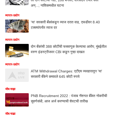
अन्...; नाशिकमधील घटना
व्यापार-उद्योग
'या' सरकारी बँकांकडून व्याज दरात वाढ, एफडीवर 8.40
टक्क्यांपर्यंत व्याज दर
व्यापार-उद्योग
दोन बँकांची 388 कोटींची फसवणूक केल्याचा आरोप; मुंबईतील
वरुण इंडस्ट्रीजवर CBI कडून गुन्हा दाखल
व्यापार-उद्योग
ATM Withdrawal Charges: एटीएम व्यवहारातून 'या'
सरकारी बँकेने कमावले 645 कोटी रुपये
जॅाब माझा
PNB Recruitment 2022 : पंजाब नॅशनल बँकेत नोकरीची
सुवर्णसंधी, आज अर्ज करण्याची शेवटची तारीख
जॅाब माझा