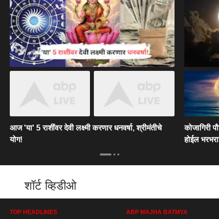
आज 'या' 5 राशींवर देवी लक्ष्मी करणार धनवर्षा, श्रीमंतीचे
कोजागिरी पौर
योग!
होईल भरभरा
शॉर्ट व्हिडीओ
TOP HEADLINES
ABP MAJHA BATMYA