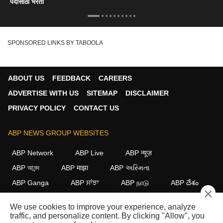
पदांसाठी भरती
SPONSORED LINKS BY TABOOLA
ABOUT US
FEEDBACK
CAREERS
ADVERTISE WITH US
SITEMAP
DISCLAIMER
PRIVACY POLICY
CONTACT US
ABP NEWS GROUP WEBSITES
ABP Network
ABP Live
ABP न्यूज़
ABP আনন্দ
ABP माझा
ABP અસ્મિતા
ABP Ganga
ABP ਸਾਂਝਾ
ABP நாடு
ABP దేశం
×
FOLLOW US
We use cookies to improve your experience, analyze
traffic, and personalize content. By clicking "Allow", you