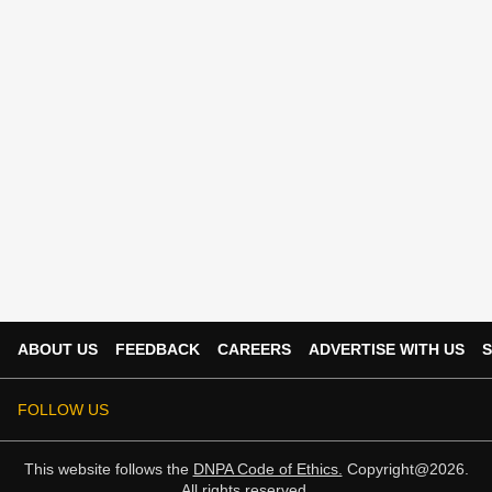
ABOUT US
FEEDBACK
CAREERS
ADVERTISE WITH US
S
FOLLOW US
This website follows the
DNPA Code of Ethics.
Copyright@2026.
All rights reserved.