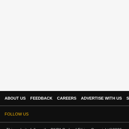
ABOUT US
FEEDBACK
CAREERS
ADVERTISE WITH US
S
FOLLOW US