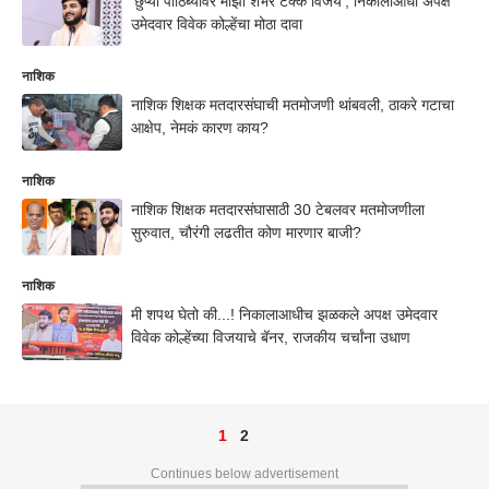
'छुप्या पाठिंब्यावर माझा शंभर टक्के विजय'; निकालाआधी अपक्ष
उमेदवार विवेक कोल्हेंचा मोठा दावा
नाशिक
नाशिक शिक्षक मतदारसंघाची मतमोजणी थांबवली, ठाकरे गटाचा
आक्षेप, नेमकं कारण काय?
नाशिक
नाशिक शिक्षक मतदारसंघासाठी 30 टेबलवर मतमोजणीला
सुरुवात, चौरंगी लढतीत कोण मारणार बाजी?
नाशिक
मी शपथ घेतो की...! निकालाआधीच झळकले अपक्ष उमेदवार
विवेक कोल्हेंच्या विजयाचे बॅनर, राजकीय चर्चांना उधाण
1
2
Continues below advertisement