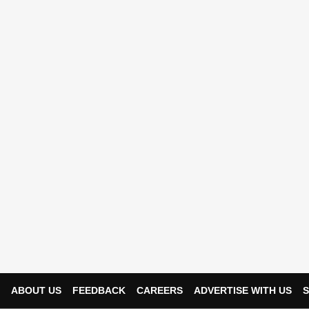
ABOUT US
FEEDBACK
CAREERS
ADVERTISE WITH US
S