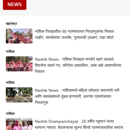
NEWS
महाराष्ट्र
नाशिक जिल्ह्यातील 48 ग्रामपंचायत निवडणुकांचा निकाल
जाहीर, समर्थकांचा जल्लोष, गुलालाची उधळणं, पाहा फोटो
नाशिक
Nashik News : नाशिक जिल्ह्यात मनसेने खाते उघडले,
शिवसेना ठाकरे गट, काँग्रेस आघाडीवर, असा आहे आतापर्यंतचा
निकाल
नाशिक
Nashik News : नाशिकमध्ये महिला उमेदवार सदस्यांचे पती
आणि समर्थकांमध्ये तुंबळ हाणामारी, धारगाव ग्रामपंचायत
निवडणूक
नाशिक
Nashik Grampanchayat : 26 वर्षीय पठ्ठयानं भल्या
भल्याना नमवलं, शेतकऱ्याचा मुलगा शिंगवे ग्रामपंचायतीचा सरपंच