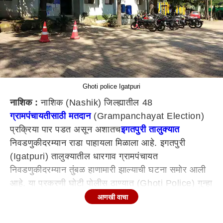
Ghoti police Igatpuri
नाशिक :
नाशिक (Nashik) जिल्ह्यातील 48
ग्रामपंचायतीसाठी मतदान
(Grampanchayat Election)
प्रक्रिया पार पडत असून अशातच
इगतपुरी तालुक्यात
निवडणुकीदरम्यान राडा पाहायला मिळाला आहे. इगतपुरी
(Igatpuri) तालुक्यातील धारगाव ग्रामपंचायत
निवडणुकीदरम्यान तुंबळ हाणामारी झाल्याची घटना समोर आली
आहे. या प्रकरणी घोटी पोलीस ठाण्यात (Ghoti Police) गुन्हा
दाखल करण्यात आला आहे.
आणखी वाचा
नाशिक
(Nashik District) जिल्ह्यातील 48 ग्रामपंचायतीसाठी