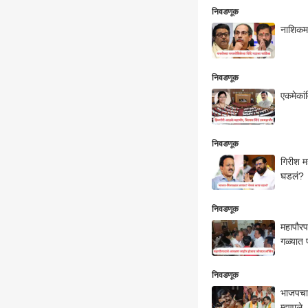
निवडणूक
नाशिकमध
निवडणूक
एकमेकां
निवडणूक
गिरीश म
घडलं?
निवडणूक
महापौरप
गळ्यात
निवडणूक
भाजपचा 
म्हणाले..