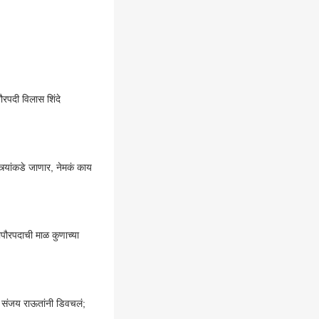
ौरपदी विलास शिंदे
्र्यांकडे जाणार, नेमकं काय
ापौरपदाची माळ कुणाच्या
त संजय राऊतांनी डिवचलं;