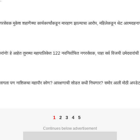
गरसेवक मुकेश शहाणेंच्या कार्यकर्त्यांकडून मारहाण झाल्याचा आरोप, महिलेकडून थेट आत्मदहनाच
ांनो! हे आहेत तुमच्या महापालिकेत 122 नवनिर्वाचित नगरसेवक, पाहा सर्व विजयी उमेदवारांची
लागला पण नाशिकचा महापौर कोण? आरक्षणाची सोडत कधी निघणार? समोर आली मोठी अपडे
1
2
3
4
5
Continues below advertisement