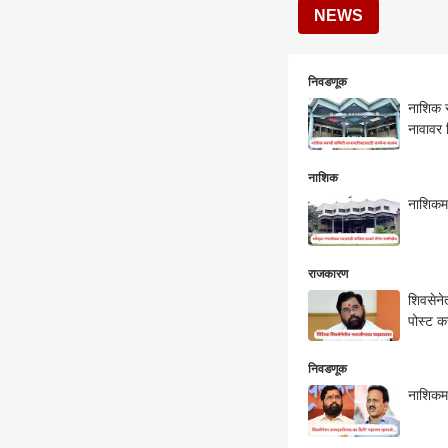
NEWS
निवडणूक
नाशिक स
नावावर 
नाशिक
नाशिकमध
राजकारण
शिवसेने
पोस्ट क
निवडणूक
नाशिकमध