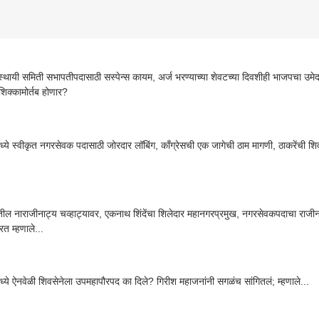
्थायी समिती सभापतीपदासाठी सस्पेन्स कायम, अर्ज भरण्याच्या शेवटच्या दिवशीही भाजपचा उमेदवा
शिक्कामोर्तब होणार?
्ये स्वीकृत नगरसेवक पदासाठी जोरदार लॉबिंग, काँग्रेसची एक जागेची ठाम मागणी, ठाकरेंची शि
तील नाराजीनाट्य चव्हाट्यावर, एकनाथ शिंदेंचा शिलेदार महानगरप्रमुख, नगरसेवकपदाचा राजी
रत म्हणाले...
्ये ऐनवेळी शिवसेनेला उपमहापौरपद का दिले? गिरीश महाजनांनी सगळंच सांगितलं; म्हणाले...