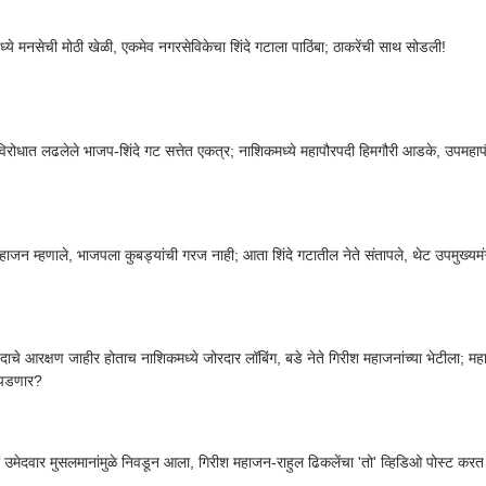
्ये मनसेची मोठी खेळी, एकमेव नगरसेविकेचा शिंदे गटाला पाठिंबा; ठाकरेंची साथ सोडली!
विरोधात लढलेले भाजप-शिंदे गट सत्तेत एकत्र; नाशिकमध्ये महापौरपदी हिमगौरी आडके, उपमहाप
हाजन म्हणाले, भाजपला कुबड्यांची गरज नाही; आता शिंदे गटातील नेते संतापले, थेट उपमुख्यमंत
दाचे आरक्षण जाहीर होताच नाशिकमध्ये जोरदार लॉबिंग, बडे नेते गिरीश महाजनांच्या भेटीला; मह
 पडणार?
उमेदवार मुसलमानांमुळे निवडून आला, गिरीश महाजन-राहुल ढिकलेंचा 'तो' व्हिडिओ पोस्ट कर
.