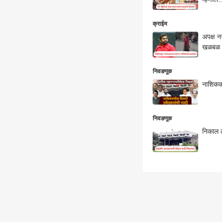
क्राईम
अपक्ष न
खळबळ
निवडणूक
नाशिककर
निवडणूक
निकाल 