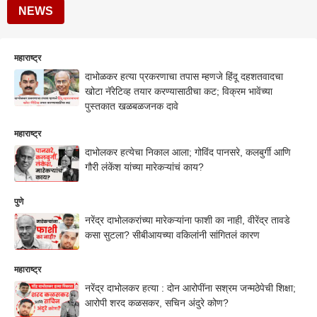
NEWS
महाराष्ट्र
दाभोळकर हत्या प्रकरणाचा तपास म्हणजे हिंदू दहशतवादचा
खोटा नॅरेटिव्ह तयार करण्यासाठीचा कट; विक्रम भावेंच्या
पुस्तकात खळबळजनक दावे
महाराष्ट्र
दाभोलकर हत्येचा निकाल आला; गोविंद पानसरे, कलबुर्गी आणि
गौरी लंकेंश यांच्या मारेकऱ्यांचं काय?
पुणे
नरेंद्र दाभोलकरांच्या मारेकऱ्यांना फाशी का नाही, वीरेंद्र तावडे
कसा सुटला? सीबीआयच्या वकिलांनी सांगितलं कारण
महाराष्ट्र
नरेंद्र दाभोलकर हत्या : दोन आरोपींना सश्रम जन्मठेपेची शिक्षा;
आरोपी शरद कळसकर, सचिन अंदुरे कोण?