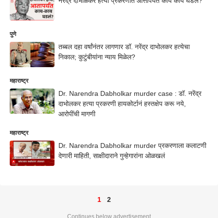
नरेंद्र दाभोळकर हत्या प्रकरणात आत्तापर्यंत काय काय घडलं?
पुणे
तब्बल दहा वर्षांनंतर लागणार डॉ. नरेंद्र दाभोलकर हत्येचा
निकाल; कुटुंबीयांना न्याय मिळेल?
महाराष्ट्र
Dr. Narendra Dabholkar murder case : डॉ. नरेंद्र
दाभोलकर हत्या प्रकरणी हायकोर्टानं हस्तक्षेप करू नये,
आरोपींची मागणी
महाराष्ट्र
Dr. Narendra Dabholkar murder प्रकरणाला कलाटणी
देणारी माहिती, साक्षीदाराने गुन्हेगारांना ओळखलं
1
2
Continues below advertisement