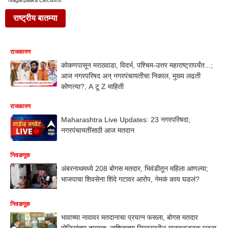
Nagarpalika Elections
राष्ट्रीय बातम्या
राजकारण
कोकणपासून मराठवाडा, विदर्भ, पश्चिम-उत्तर महाराष्ट्रापर्यंत...;
आज नगरपरिषद अन् नगरपंचायतीचा निकाल, मुख्य लढती
कोणत्या?, A टू Z माहिती
राजकारण
Maharashtra Live Updates: 23 नगरपरिषदा,
नगरपंचायतींसाठी आज मतदान
निवडणूक
अंबरनाथमध्ये 208 बोगस मतदार, भिवंडीतून महिला आणल्या;
भाजपाचा शिवसेना शिंदे गटावर आरोप, नेमकं काय घडलं?
निवडणूक
भावाच्या नावावर मतदानाचा प्रयत्न फसला, बोगस मतदार
पोलिसांच्या ताब्यात; नाशिकच्या सिन्नरमधील खळबळजनक घटना