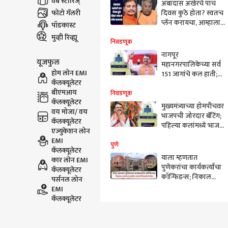
वेब स्टोरिज्
अंबादास अखेरचे पाच
फोटो गॅलरी
दिवस कुठे होता? स्वतःच
प्लॅन करायचा, आम्हाला
पॉडकास्ट
काहीच करुन देत नव्हता,
मुव्ही रिव्ह्यू
चंद्रकांत खैरेंचा निशाणा
निवडणूक
नागपूर
यूजफुल
महानगरपालिकेच्या सर्व
होम लोन EMI
151 जागांचे कल हाती;
कॅलक्यूलेटर
भाजपनं तीन अंकी
बीएमआय
आकडा गाठला,
निवडणूक
कॅलक्यूलेटर
महापालिकेवरही
मुख्यमंत्र्याच्या होमपीचवर
वय मोजा/ वय
एकहाती सत्ता?
भाजपची जोरदार बॅटिंग;
कॅलक्यूलेटर
पहिल्या कलांमध्ये भाजनं
एज्युकेशन लोन
बहुमताचा आकडा
EMI
गाठला; काँग्रेसला किती
पुणे
कॅलक्यूलेटर
जागी यश?
याला म्हणतात
कार लोन EMI
पुणेकरांचा कार्यकर्त्यांचा
कॅलक्यूलेटर
कॉन्फिडन्स; निकाल
पर्सनल लोन
लागण्याआधीच लावले
EMI
विजयाचे बॅनर, पाहा
कॅलक्यूलेटर
फोटो