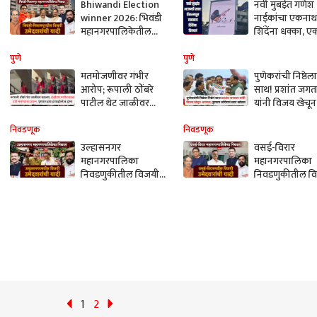
Bhiwandi Election
नवी मुंबईत गणेश
winner 2026: भिवंडी
नाईकांचा एकनाथ
महानगरपालिकेतील
शिंदेंना धक्का, 
विजयी उमेदवारांची
सत्ता काबीज केल्
संपूर्ण यादी वाचा एका
शिंदे गटाला डीव
पुणे
पुणे
क्लिकवर
बॅनरबाजी
मतमोजणीवर गंभीर
पुणेकरांची निष्ठेला 
आरोप; रूपाली ठोंबरे
साथ! प्रशांत जगत
पाटील थेट जाळीवर
यांनी विजय खेचून
चढल्या, ईव्हीएम
आणला; पुण्यात काँ
मशीनजवळ उडी
खातं खोललं
निवडणूक
निवडणूक
मारण्याचा प्रयत्न, पुण्यात
उल्हासनगर
वसई-विरार
हाय हायव्होल्टेज ड्रामा
महानगरपालिका
महानगरपालिका
निवडणुकीतील विजयी
निवडणुकीतील व
उमेदवारांची संपूर्ण यादी
उमेदवारांची संपूर्
वाचा एका क्लिकवर
वाचा एका क्लिक
1
2