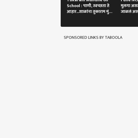
School : पाणी, स्वच्छता ते
मुलगा असत
आहार...शाळांना तुकाराम मुंढेंचे
जाळलं अस
आदेश
SPONSORED LINKS BY TABOOLA
पर्सनल
टॉप
हॅलो गेस्ट
भारत
आमच्यासोबत जाहिरात करा
प्रायव्हसी पॉलिसी
संपर्क साधा
करिअर
Old 
फीडबॅक
आणि 