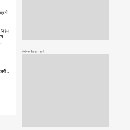
एकहाती
यानंतर
चणारी
निष्ठेनं
ाप
ग्रेसनं
Advertisement
िजयी
ण यादी
वर