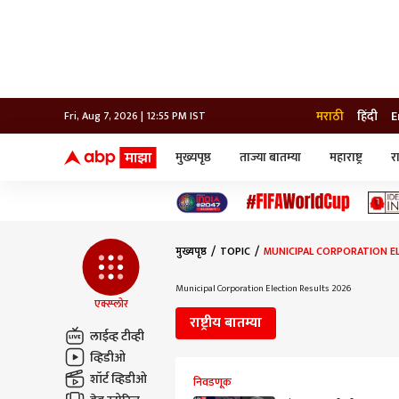
मराठी
हिंदी
E
Fri, Aug 7, 2026 | 12:55 PM IST
मुख्यपृष्ठ
ताज्या बातम्या
महाराष्ट्र
र
बातम्या
जॅाब माझा
लाईफ
भारत
महाराष्ट्र
टेक-गॅजेट
मुंबई
ऑटो
टेलिव्हिजन
विश्व
विश्व
मुख्यपृष्ठ
TOPIC
MUNICIPAL CORPORATION E
कोल्हापूर
पुणे
Municipal Corporation Election Results 2026
नवी मुंबई
एक्स्प्लोर
अमरावती
राष्ट्रीय बातम्या
अहमदनगर
लाईव्ह टीव्ही
अकोला
व्हिडीओ
शॉर्ट व्हिडीओ
निवडणूक