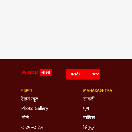
बातम्या
MAHARASHTRA
ट्रेडिंग न्यूज
सांगली
Photo Gallery
पुणे
ऑटो
नाशिक
लाईफस्टाईल
सिंधुदुर्ग