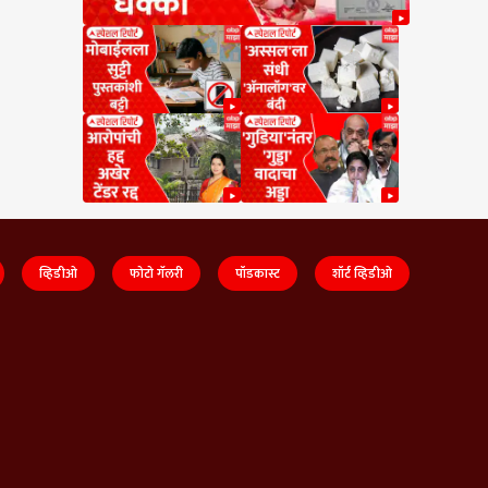
व्हिडीओ
फोटो गॅलरी
पॉडकास्ट
शॉर्ट व्हिडीओ