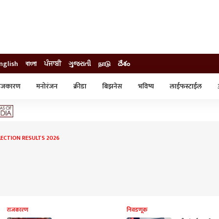
nglish
বাংলা
ਪੰਜਾਬੀ
ગુજરાતી
நாடு
దేశం
ाजकारण
मनोरंजन
क्रीडा
बिझनेस
भविष्य
लाईफस्टाईल
स्टाईल
क्राईम
व्यापार-उद्योग
ट्रेडिंग
ऑटो
LECTION RESULTS 2026
राजकारण
निवडणूक