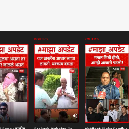
POLITICS
POLITICS
Rada : मुस्लीम
Prakash Mahajan On
Abhijeet Dipke Family :