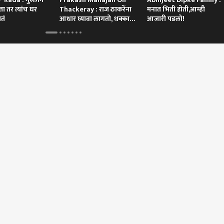
ा तर त्यांच घर
Thackeray : राज ठाकरेंना
मनात भिती होती,आम्ही
तं
आधार घ्यावा लागतो, धक्काच
आजारी पडलो!
बसला
 कॉर्नर
 आर्टिकल
टॉप रील्स
महाराष्ट्र
अहिल्यानगर
क्राई
Monk सह इतर दारू
म्हाडाच्या प्रलंबित गृहनिर्माण
'एबीपी माझा' इम्पॅक्ट;
कोर्
खाद्यपेये FSSAIच्या
प्रकल्पांना तातडीने गती द्या;
बिबट्यासह पिल्लांचा वावर,
हजर 