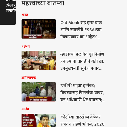
महत्त्वाच्या बातम्या
:पंढरपुरात मुख्यमंत्र्यांच्या हस्ते
Pandharpur : मी देवेंद्रजींना
Shivajiapar
सपत्नीक विठ्ठल-रुक्मिणीची
महाराष्ट्रातच ठेवणार, अमृता
आंदोलकांना कु
भारत
शासकीय महापूजा
फडणवीस काय म्हणाल्या?
लावणार नाही!
Old Monk सह इतर दारू
आणि खाद्यपेये FSSAIच्या
निशाण्यावर का आहेत?
देशभर धडक कारवाई
महाराष्ट्र
म्हाडाच्या प्रलंबित गृहनिर्माण
प्रकल्पांना तातडीने गती द्या;
उपमुख्यमंत्री सुनेत्रा पवार
यांचे निर्देश
अहिल्यानगर
'एबीपी माझा' इम्पॅक्ट;
म
बिबट्यासह पिल्लांचा वावर,
वन अधिकारी थेट वावरात;
बिबटे जेरबंद करण्यासाठी
क्राईम
पिंजरे तैनात
कोर्टाच्या तारखेला वेळेवर
टाच्या तारखेला वेळेवर
हजर न राहणे भोवले, 2020
न राहणे भोवले, 2020 चं