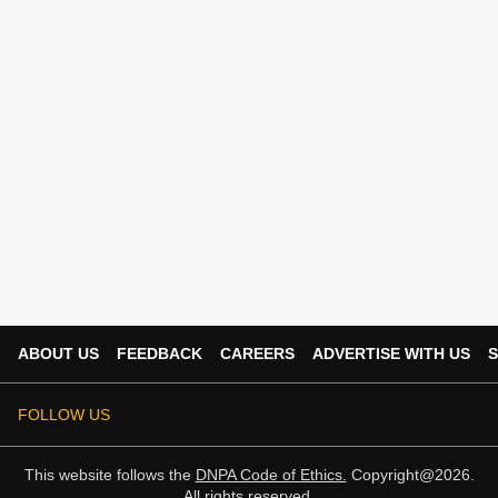
ABOUT US
FEEDBACK
CAREERS
ADVERTISE WITH US
S
FOLLOW US
This website follows the
DNPA Code of Ethics.
Copyright@2026.
All rights reserved.