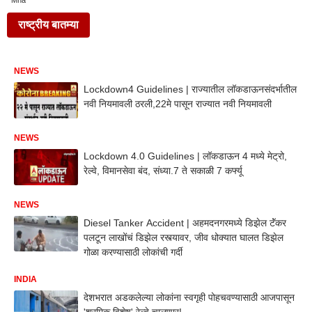
Mha
राष्ट्रीय बातम्या
NEWS
Lockdown4 Guidelines | राज्यातील लॉकडाऊनसंदर्भातील
नवी नियमावली ठरली,22मे पासून राज्यात नवी नियमावली
NEWS
Lockdown 4.0 Guidelines | लॉकडाऊन 4 मध्ये मेट्रो,
रेल्वे, विमानसेवा बंद, संध्या.7 ते सकाळी 7 कर्फ्यू
NEWS
Diesel Tanker Accident | अहमदनगरमध्ये डिझेल टॅंकर
पलटून लाखोंचं डिझेल रस्त्यावर, जीव धोक्यात घालत डिझेल
गोळा करण्यासाठी लोकांची गर्दी
INDIA
देशभरात अडकलेल्या लोकांना स्वगृही पोहचवण्यासाठी आजपासून
'श्रमिक विशेष' रेल्वे चालणार!