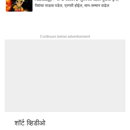
पैशांचा पाऊस पडेल, प्रगती होईल, मान-सन्मान वाढेल
Continues below advertisement
शॉर्ट व्हिडीओ