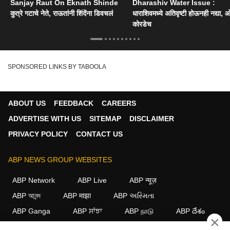
Sanjay Raut On Eknath Shinde
Dharashiv Water Issue :
कुत्रे गटाचे नेते, राऊतांनी शिंदेंना डिवचलं
धाराशिवमध्ये अतिवृष्टी होऊनही नद्या, ओ
कोरडेच
SPONSORED LINKS BY TABOOLA
ABOUT US
FEEDBACK
CAREERS
ADVERTISE WITH US
SITEMAP
DISCLAIMER
PRIVACY POLICY
CONTACT US
ABP NEWS GROUP WEBSITES
ABP Network
ABP Live
ABP न्यूज़
ABP আনন্দ
ABP माझा
ABP અસ્મિતા
ABP Ganga
ABP ਸਾਂਝਾ
ABP நாடு
ABP దేశం
×