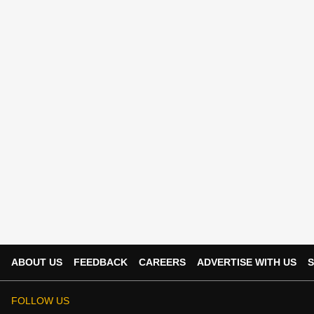
ABOUT US
FEEDBACK
CAREERS
ADVERTISE WITH US
S
FOLLOW US