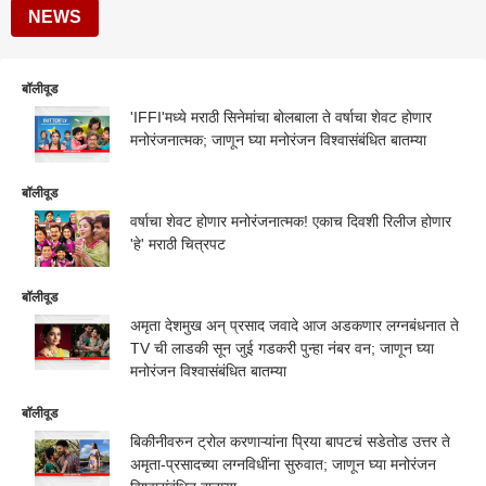
NEWS
बॉलीवूड
'IFFI'मध्ये मराठी सिनेमांचा बोलबाला ते वर्षाचा शेवट होणार
मनोरंजनात्मक; जाणून घ्या मनोरंजन विश्वासंबंधित बातम्या
बॉलीवूड
वर्षाचा शेवट होणार मनोरंजनात्मक! एकाच दिवशी रिलीज होणार
'हे' मराठी चित्रपट
बॉलीवूड
अमृता देशमुख अन् प्रसाद जवादे आज अडकणार लग्नबंधनात ते
TV ची लाडकी सून जुई गडकरी पुन्हा नंबर वन; जाणून घ्या
मनोरंजन विश्वासंबंधित बातम्या
बॉलीवूड
बिकीनीवरुन ट्रोल करणाऱ्यांना प्रिया बापटचं सडेतोड उत्तर ते
अमृता-प्रसादच्या लग्नविधींना सुरुवात; जाणून घ्या मनोरंजन