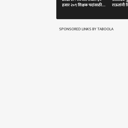
हजार २०९ शिक्षक पदांसाठी
राऊतांनी श
भरती
SPONSORED LINKS BY TABOOLA
पर्सनल
टॉप
हॅलो गेस्ट
भारत
आमच्यासोबत जाहिरात करा
प्रायव्हसी पॉलिसी
संपर्क साधा
करिअर
चीनला
फीडबॅक
अरुण