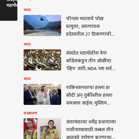
महापौरांना ताजमहाल
सुट्ट्यांबाबत तक्रारी, मुंढे
अमल महाडिकांन
भारत
बांधायचा आहे? आदित्य
म्हणाले...
वाय पाटील यांच
ठाकरेंची टीका
चीनला भारताचे चोख
प्रत्युत्तर, अरुणाचल
प्रदेशातील 27 ठिकाणांची
अधिकृत नावे भारतीय
भारत
नकाशात समाविष्ट
संसदेत घडामोडींना वेग!
काँग्रेसकडून तीन ओळींचा
'व्हिप' जारी; NDA च्या सर्व
खासदारांना दिल्लीत
भारत
राहण्याचे आदेश
पाकिस्तानवरचा हल्ला हा
कारण
सौदी अन् तुर्कीवरील हल्ला
समजला जाईल; मुस्लिम
देशांमध्ये करार, भारताची
राजकारण
मोठी प्रतिक्रिया
जंतरमंतरवर धर्मेंद्र प्रधानांच्या
राजीनाम्यासाठी तब्बल तीन
ंतरवर धर्मेंद्र प्रधानांच्या
आठवडे उपोषण करणाऱ्या
नाम्यासाठी तब्बल तीन