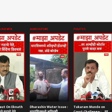
A BATMYA
AGRICULTURE
POLITICS
aut On Eknath
Dharashiv Water Issue :
Tukaram Munde on
रे गटाचे नेते,
धाराशिवमध्ये अतिवृष्टी
Court Challenge : ...तर