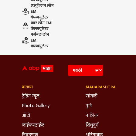
एज्युकेशन लोन
EMI
कॅलक्यूलेटर
कार लोन EMI
कॅलक्यूलेटर
पर्सनल लोन
EMI
कॅलक्यूलेटर
बातम्या
MAHARASHTRA
ट्रेडिंग न्यूज
सांगली
Photo Gallery
पुणे
ऑटो
नाशिक
लाईफस्टाईल
सिंधुदुर्ग
निवडणूक
औरंगाबाद