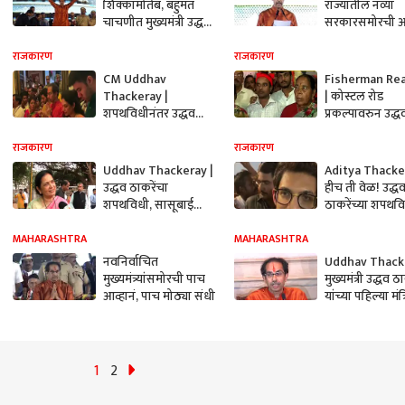
शिक्कामोर्तब, बहुमत
राज्यातील नव्या
चाचणीत मुख्यमंत्री उद्धव
सरकारसमोरची आव्
ठाकरे पास
बातमीच्या पलीकडे
ABP Majha
राजकारण
राजकारण
CM Uddhav
Fisherman Re
Thackeray |
| कोस्टल रोड
शपथविधीनंतर उद्धव
प्रकल्पावरुन उद्ध
ठाकरे सहकुटुंब घेतलं
ठाकरेंच्या शपथव
सिद्धिवानायकाचं दर्शन |
सोहळ्याला आलेल
राजकारण
राजकारण
ABP Majha
बांधव काय म्हणाल
Uddhav Thackeray |
Aditya Thacke
ABP Majha
उद्धव ठाकरेंचा
हीच ती वेळ! उद्ध
शपथविधी, सासूबाई
ठाकरेंच्या शपथव
माधवी पाटणकर यांना
आदित्य ठाकरेंची
काय वाटतं? | ABP
प्रतिक्रिया | AB
MAHARASHTRA
MAHARASHTRA
Majha
नवनिर्वाचित
Uddhav Thacke
मुख्यमंत्र्यांसमोरची पाच
मुख्यमंत्री उद्धव ठ
आव्हानं, पाच मोठ्या संधी
यांच्या पहिल्या मंत
बैठकीत मोठा निर
1
2