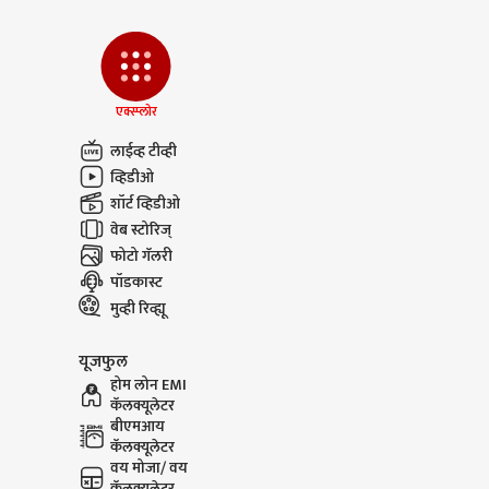
एक्स्प्लोर
लाईव्ह टीव्ही
व्हिडीओ
शॉर्ट व्हिडीओ
वेब स्टोरिज्
फोटो गॅलरी
पॉडकास्ट
मुव्ही रिव्ह्यू
यूजफुल
होम लोन EMI
कॅलक्यूलेटर
बीएमआय
कॅलक्यूलेटर
वय मोजा/ वय
कॅलक्यूलेटर