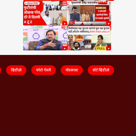
व्हिडीओ
फोटो गॅलरी
पॉडकास्ट
शॉर्ट व्हिडीओ