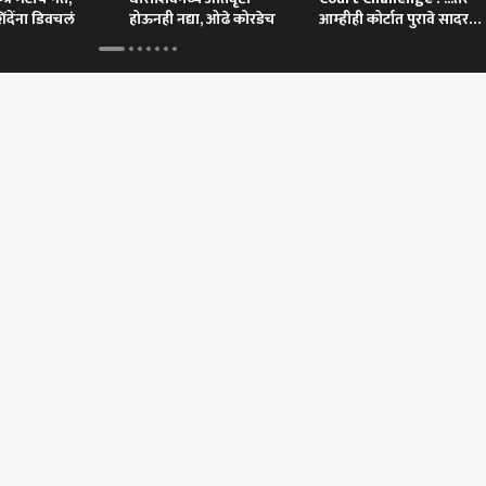
िंदेंना डिवचलं
होऊनही नद्या, ओढे कोरडेच
आम्हीही कोर्टात पुरावे सादर
करू
 कॉर्नर
 आर्टिकल
टॉप रील्स
भारत
भारत
राज
 भारताचे चोख प्रत्युत्तर,
संसदेत घडामोडींना वेग!
पाकिस्तानवरचा हल्ला हा
जंतरम
ाचल प्रदेशातील 27
काँग्रेसकडून तीन ओळींचा
सौदी अन् तुर्कीवरील हल्ला
राजी