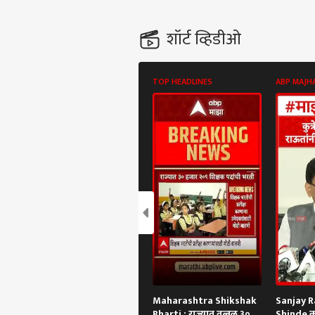
शॉर्ट व्हिडीओ
TOP HEADLINES
ABP MAJH
Maharashtra Shikshak
Sanjay R
Bharti : राज्यात तब्बल ३०
Shinde कुत्