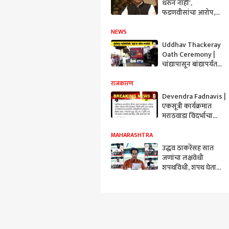
धरुन नाही',
फडणवीसांचा आरोप,
बहुमत चाचणीवेळी
विरोधकांचा सभात्याग
NEWS
Uddhav Thackeray
Oath Ceremony |
चांद्यापासून बांद्यापर्यंत
महाराष्ट्राने पाहिला
'एबीपी माझा' | ABP
राजकारण
Majha
Devendra Fadnavis |
एकसूत्री कार्यक्रमात
मराठवाडा विदर्भाचा
उल्लेख नाही : देवेंद्र
फडणवीस | ABP Majha
MAHARASHTRA
उद्धव ठाकरेंसह सात
जणांचा लक्षवेधी
शपथविधी, शपथ घेताना
'यांचं' स्मरण