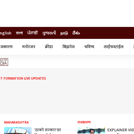
nglish
বাংলা
ਪੰਜਾਬੀ
ગુજરાતી
நாடு
దేశం
ाजकारण
मनोरंजन
क्रीडा
बिझनेस
भविष्य
लाईफस्टाईल
स्टाईल
क्राईम
व्यापार-उद्योग
ट्रेडिंग
ऑटो
 FORMATION LIVE UPDATES
MAHARASHTRA
राजकारण
'ठाकरे सरकार'वर
EXPLAINER VID