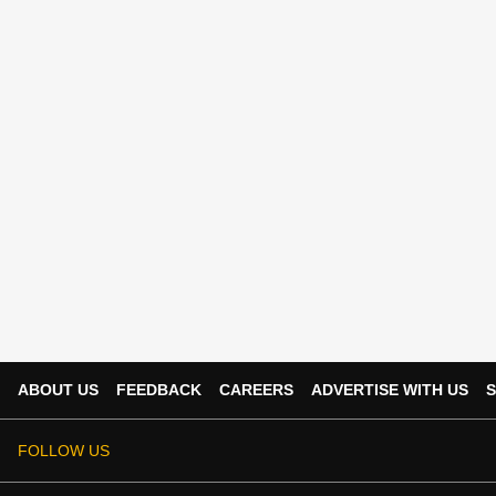
ABOUT US
FEEDBACK
CAREERS
ADVERTISE WITH US
S
FOLLOW US