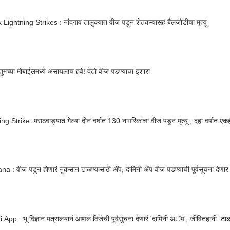
Nashik Lightning Strikes : नांदगाव तालुक्यात वीज पडून शेतकऱ्यासह बैलजोडीचा मृत्यू
 तुमच्या मोबाईलमध्ये असायलाच हवे! देतो वीज पडण्याचा इशारा
ng Strike: मराठवाड्यात गेल्या दोन वर्षात 130 नागरिकांचा वीज पडून मृत्यू ; दहा वर्षात एक
a : वीज पडून होणारं नुकसान टाळण्यासाठी अ‍ॅप, दामिनी अ‍ॅप वीज पडण्याची पूर्वसूचना देणार
App : भू विज्ञान मंत्रालयानं आणलं विजेची पूर्वसुचना देणारं 'दामिनी अॅप', जीवितहानी ट