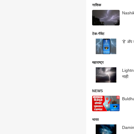
नाशिक
टेक-गॅजेट
'हे' ॲप
महाराष्ट्र
Lightni
नाही
NEWS
Buldhan
भारत
Damini 