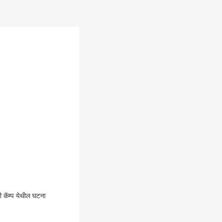
ी कॅम्प येथील घटना