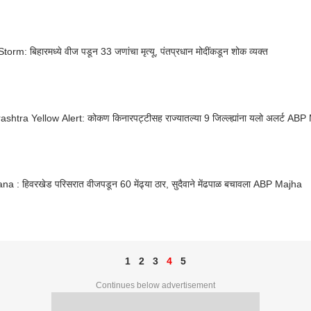
torm: बिहारमध्ये वीज पडून 33 जणांचा मृत्यू, पंतप्रधान मोदींकडून शोक व्यक्त
shtra Yellow Alert: कोकण किनारपट्टीसह राज्यातल्या 9 जिल्ल्ह्यांना यलो अलर्ट AB
a : हिवरखेड परिसरात वीजपडून 60 मेंढ्या ठार, सुदैवाने मेंढपाळ बचावला ABP Majha
1
2
3
4
5
Continues below advertisement