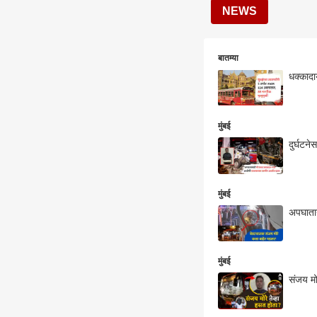
NEWS
बातम्या
धक्कादा
मुंबई
दुर्घटन
मुंबई
अपघातान
मुंबई
संजय मो