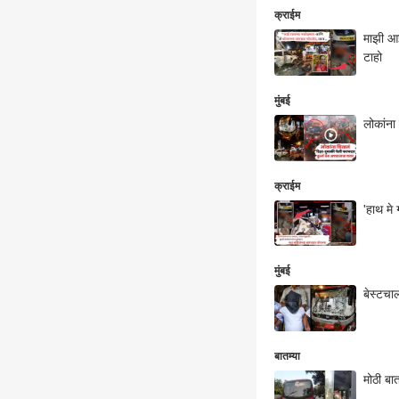
क्राईम
माझी आई
टाहो
मुंबई
लोकांना
क्राईम
'हाथ मे 
मुंबई
बेस्टचा
बातम्या
मोठी बा