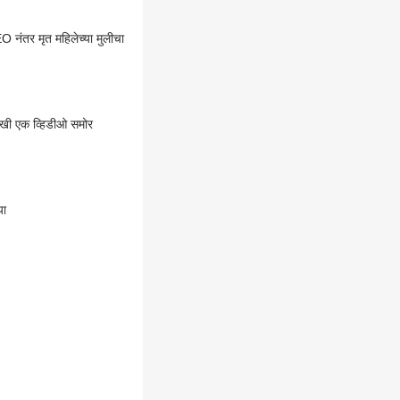
EO नंतर मृत महिलेच्या मुलीचा
णखी एक व्हिडीओ समोर
या