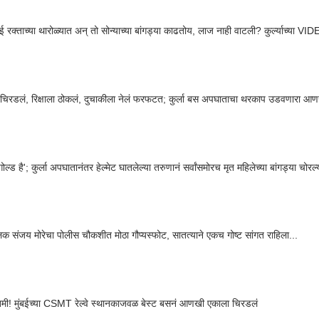
 रक्ताच्या थारोळ्यात अन् तो सोन्याच्या बांगड्या काढतोय, लाज नाही वाटली? कुर्ल्याच्या VID
 चिरडलं, रिक्षाला ठोकलं, दुचाकीला नेलं फरफटत; कुर्ला बस अपघाताचा थरकाप उडवणारा आ
गोल्ड है'; कुर्ला अपघातानंतर हेल्मेट घातलेल्या तरुणानं सर्वांसमोरच मृत महिलेच्या बांगड्या चोरल्
लक संजय मोरेचा पोलीस चौकशीत मोठा गौप्यस्फोट, सातत्याने एकच गोष्ट सांगत राहिला...
तमी! मुंबईच्या CSMT रेल्वे स्थानकाजवळ बेस्ट बसनं आणखी एकाला चिरडलं