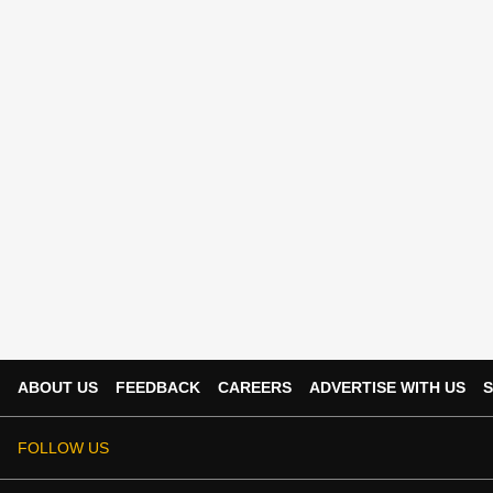
ABOUT US
FEEDBACK
CAREERS
ADVERTISE WITH US
S
FOLLOW US