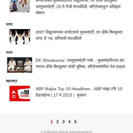
कर्नाटकच्या मुख्यमंत्रीपदी सिद्धरमय्या, तर डीके शिवकुमार
उपमुख्यमंत्री; 20 मे रोजी शपथविधी, काँग्रेसकडून अधिकृत
घोषणा
भारत
ठरलं? सिद्धरमय्याच कर्नाटकचे मुख्यमंत्री, तर डीके शिवकुमार
यांना 'हे' पद, शनिवारी शपथविधी
भारत
DK Shivakumar: उपमुख्यमंत्री नको... मुख्यमंत्रीपदच हवं;
नाराज डीके शिवकुमार यांची भूमिका, काँग्रेससमोरील पेच वाढला
महाराष्ट्र
ABP Majha Top 10 Headlines : ABP माझा टॉप 10
हेडलाईन्स | 17 मे 2023 | बुधवार
1
2
3
4
5
Continues below advertisement