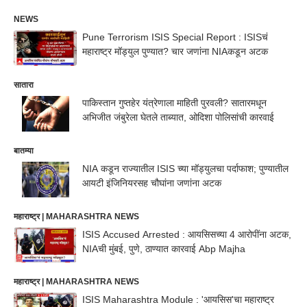
NEWS
Pune Terrorism ISIS Special Report : ISISचं
महाराष्ट्र मॉड्युल पुण्यात? चार जणांना NIAकडून अटक
सातारा
पाकिस्तान गुप्तहेर यंत्रेणाला माहिती पुरवली? सातारमधून
अभिजीत जंबुरेला घेतले ताब्यात, ओदिशा पोलिसांची कारवाई
बातम्या
NIA कडून राज्यातील ISIS च्या मॉड्युलचा पर्दाफाश; पुण्यातील
आयटी इंजिनियरसह चौघांना जणांना अटक
महाराष्ट्र | MAHARASHTRA NEWS
ISIS Accused Arrested : आयसिसच्या 4 आरोपींना अटक,
NIAची मुंबई, पुणे, ठाण्यात कारवाई Abp Majha
महाराष्ट्र | MAHARASHTRA NEWS
ISIS Maharashtra Module : 'आयसिस'चा महाराष्ट्र