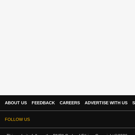
ABOUT US
FEEDBACK
CAREERS
ADVERTISE WITH US
S
FOLLOW US