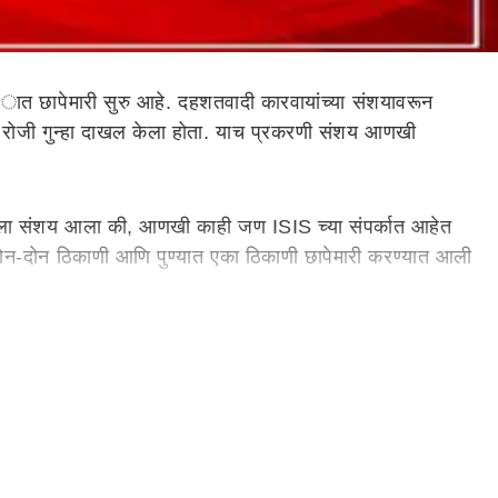
र
ात छापेमारी सुरु आहे. दहशतवादी कारवायांच्या संशयावरून
ून रोजी गुन्हा दाखल केला होता. याच प्रकरणी संशय आणखी
नआयएला संशय आला की, आणखी काही जण ISIS च्या संपर्कात आहेत
 दोन-दोन ठिकाणी आणि पुण्यात एका ठिकाणी छापेमारी करण्यात आली
ंधित व्यक्ती अनेक दिवसांपासून दहशतवादी संघटनेच्या संपर्कात
 प्रकरणी एकाला ताब्यात घेतलं आहे. आज पहाटे कोंढवा पोलीस
 राष्ट्रीय तपास यंत्रणा (NIA) आणि आयबी यांनी संयुक्तरित्या