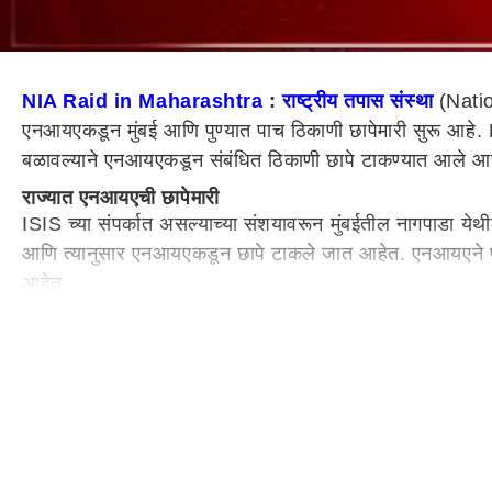
NIA Raid in Maharashtra
:
राष्ट्रीय तपास संस्था
(Natio
एनआयएकडून मुंबई आणि पुण्यात पाच ठिकाणी छापेमारी सुरू आहे. 
बळावल्याने एनआयएकडून संबंधित ठिकाणी छापे टाकण्यात आले आह
राज्यात एनआयएची छापेमारी
ISIS च्या संपर्कात असल्याच्या संशयावरून मुंबईतील नागपाडा य
आणि त्यानुसार एनआयएकडून छापे टाकले जात आहेत. एनआयएने पाच ठ
आहेत.
मुंबई आणि पुण्यात 5 ठिकाणी छापे
मुंबईसह पुण्यात एनआयए (NIA) कडून सर्च ऑपरेशन सुरु आहे. नाग
होती, असा दावा एनआयएच्या सूत्रांनी केला आहे.
पुण्यात NIA आणि IB ची छापेमारी
पुण्यात एनआयए (NIA) आणि आयबी (IB) ची छापेमारी सुरु आहे. 
स्टेशन हद्दीतील वजीर कस्केड सोसायटीमध्ये NIA आणि IB पथकाकड