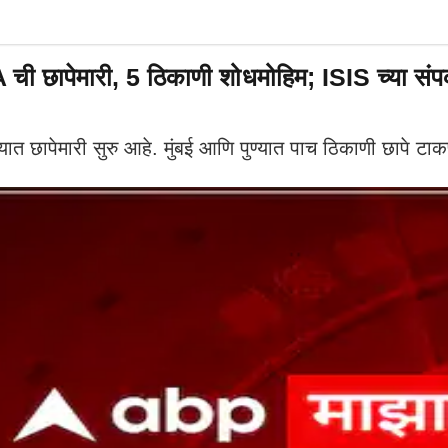
 ची छापेमारी, 5 ठिकाणी शोधमोहिम; ISIS च्या संप
पेमारी सुरु आहे. मुंबई आणि पुण्यात पाच ठिकाणी छापे टाक