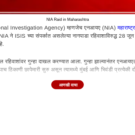
NIA Raid in Maharashtra
nal Investigation Agency) म्हणजेच एनआयए (NIA)
महाराष्ट्
NIA ने ISIS च्या संपर्कात असलेल्या नागपाडा रहिवाशाविरुद्ध 28 ज
े.
ेथील रहिवाशांवर गुन्हा दाखल करण्यात आला. गुन्हा झाल्यानंतर ए
िकाणी छापेमारी सुरु असून त्यामध्ये मुंबई आणि भिवंडी प्रत्येकी
आणखी वाचा
पाडा येथील नागपाडा पोलीस ठाण्याजवळ छापा टाकण्यात आला आहे. संब
NIA आणि IB च्या पथकाकडून कोंढव्यात छापे टाकण्यात आले असून या
ून छापेमारी करण्यात आली. जुबेर शेख, वय 39 वर्ष याला चौकशीसाठी