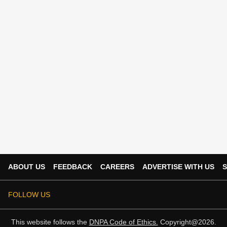
ABOUT US
FEEDBACK
CAREERS
ADVERTISE WITH US
S
FOLLOW US
This website follows the
DNPA Code of Ethics.
Copyright@2026.