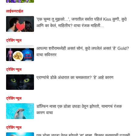
लाईफस्टाईल
'एक चुम्मा तु मुझको...', जगातील सर्वात पहिलं Kiss कुणी, कुठे
आणि का केलं, माहितीय? वाचा रंजक माहिती...
ट्रेडिंग न्यूज
आपल्या शरीरामध्येही असतं सोनं, कुठे लपलेलं असतं 'हे' Gold?
वाचा सविस्तर
ट्रेडिंग न्यूज
प्राण्यांचे डोळे अंधारात का चमकतात? 'हे' आहे कारण
ट्रेडिंग न्यूज
डॉल्फिन मासा एक डोळा उघडा ठेवून झोपतो, यामागचं रंजक
कारण वाचा
ट्रेडिंग न्यूज
एक डोळा उघडा ठेवून झोपतो 'हा' मासा, शिकार करण्याची पद्धतही