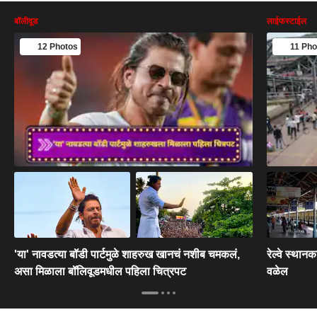
बॉलीवूड
लाईफस्टाईल
12 Photos
11 Pho
'या' नावडत्या बॉडी पार्टमुळे शाहरुख खानचं नशीब चमकलं,
रेल्वे स्था
असा मिळाला बॉलिवूडमधील पहिला चित्रपट
वळेल