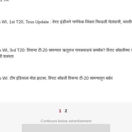
 WI, 1st T20, Toss Update : वेस्ट इंडीजने नाणेफेक जिंकत निवडली गोलंदाजी, भारतीय
 WI, 3rd T20: तिसऱ्या टी-20 सामन्यात ऋतुराज गायकवाडचं कमबॅक? विराट कोहलीच्या ज
ची शक्यता
WI: टीम इंडियाला मोठा झटका, विराट कोहली तिसऱ्या टी-20 सामन्यातून बाहेर
1
2
Continues below advertisement