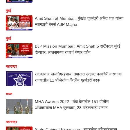
मुंबई
Amit Shah at Mumbai : मुंबईत गृहमंत्री अमित शाह यांच्या
स्वागताचे बॅनर्स ABP Majha
मुंबई
BJP Mission Mumbai : Amit Shah 5 सप्टेंबरला मुंबई
दौऱ्यावर, लालबागच्या राजाचं घेणार दर्शन
महाराष्ट्र
सदरक्षणाय खलनिग्रहणाय! तपासात उत्कृष्ट कामगिरी करणाऱ्या
राज्यातील 11 पोलिसांना केंद्रीय गृहमंत्री पदक
भारत
MHA Awards 2022 : यंदा देशातील 151 पोलीस
अधिकाऱ्यांना MHA पुरस्कार, 28 महिलांचाही सन्मान
महाराष्ट्र
State Cabinet Expansion : रखडलेला मंत्रिमंडळाचा