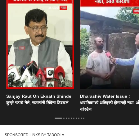
Sanjay Raut On Eknath Shinde
Dharashiv Water Issue :
कुत्रे गटाचे नेते, राऊतांनी शिंदेंना डिवचलं
धाराशिवमध्ये अतिवृष्टी होऊनही नद्या, ओ
कोरडेच
SPONSORED LINKS BY TABOOLA