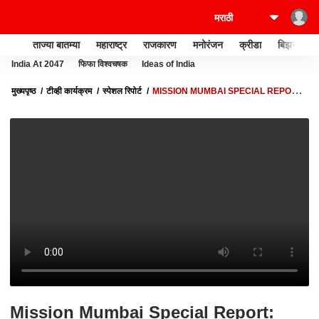
ताज्या बातम्या
महाराष्ट्र
राजकारण
मनोरंजन
क्रीडा
बिझनेस
India At 2047
फिफा विश्वचषक
Ideas of India
मुख्यपृष्ठ
टीव्ही कार्यक्रम
स्पेशल रिपोर्ट
MISSION MUMBAI SPECIAL REPORT:
AMIT SHAH यांचा मुंबई दौरा महत्वाचा का? ABP MAJHA
Mission Mumbai Special Report: