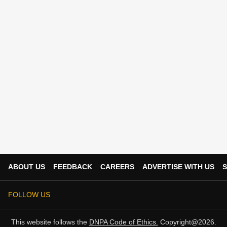
ABOUT US
FEEDBACK
CAREERS
ADVERTISE WITH US
S
FOLLOW US
This website follows the
DNPA Code of Ethics.
Copyright@2026.