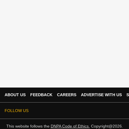
ABOUT US
FEEDBACK
CAREERS
ADVERTISE WITH US
S
FOLLOW US
This website follows the
DNPA Code of Ethics.
Copyright@2026.