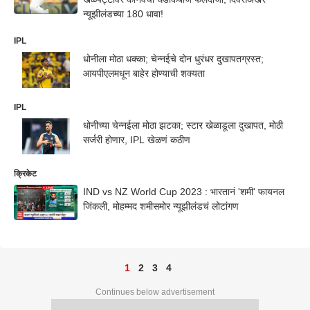
न्यूझीलंडच्या 180 धावा!
IPL
धोनीला मोठा धक्का; चेन्नईचे दोन धुरंधर दुखापतग्रस्त;
आयपीएलमधून बाहेर होण्याची शक्यता
IPL
धोनीच्या चेन्नईला मोठा झटका; स्टार खेळाडूला दुखापत, मोठी
सर्जरी होणार, IPL खेळणं कठीण
क्रिकेट
IND vs NZ World Cup 2023 : भारतानं 'शमी' फायनल
जिंकली, मोहम्मद शमीसमोर न्यूझीलंडचं लोटांगण
1
2
3
4
Continues below advertisement