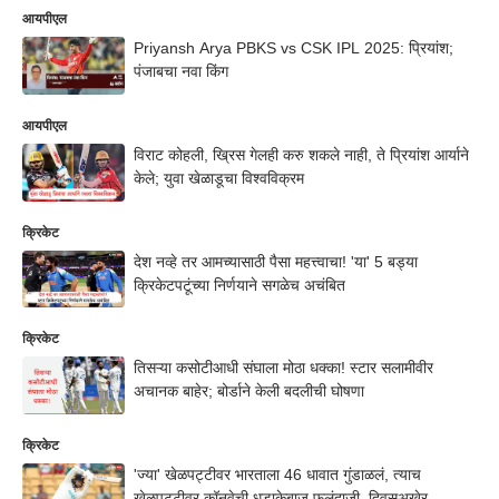
आयपीएल
Priyansh Arya PBKS vs CSK IPL 2025: प्रियांश;
पंजाबचा नवा किंग
आयपीएल
विराट कोहली, ख्रिस गेलही करु शकले नाही, ते प्रियांश आर्याने
केले; युवा खेळाडूचा विश्वविक्रम
क्रिकेट
देश नव्हे तर आमच्यासाठी पैसा महत्त्वाचा! 'या' 5 बड्या
क्रिकेटपटूंच्या निर्णयाने सगळेच अचंबित
क्रिकेट
तिसऱ्या कसोटीआधी संघाला मोठा धक्का! स्टार सलामीवीर
अचानक बाहेर; बोर्डाने केली बदलीची घोषणा
क्रिकेट
'ज्या' खेळपट्टीवर भारताला 46 धावात गुंडाळलं, त्याच
खेळपट्टीवर कॉनवेची धडाकेबाज फलंदाजी, दिवसअखेर