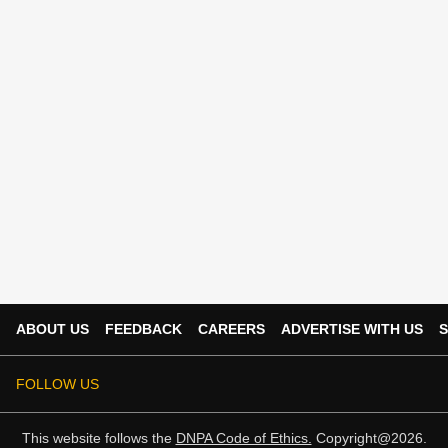
ABOUT US
FEEDBACK
CAREERS
ADVERTISE WITH US
S
FOLLOW US
This website follows the
DNPA Code of Ethics.
Copyright@2026.