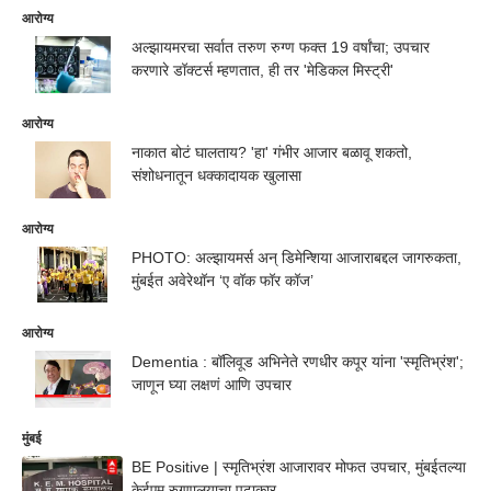
आरोग्य
अल्झायमरचा सर्वात तरुण रुग्ण फक्त 19 वर्षांचा; उपचार
करणारे डॉक्टर्स म्हणतात, ही तर 'मेडिकल मिस्ट्री'
आरोग्य
नाकात बोटं घालताय? 'हा' गंभीर आजार बळावू शकतो,
संशोधनातून धक्कादायक खुलासा
आरोग्य
PHOTO: अल्झायमर्स अन् डिमेन्शिया आजाराबद्दल जागरुकता,
मुंबईत अवेरेथॉन ‘ए वॉक फॉर कॉज’
आरोग्य
Dementia : बॉलिवूड अभिनेते रणधीर कपूर यांना 'स्मृतिभ्रंश';
जाणून घ्या लक्षणं आणि उपचार
मुंबई
BE Positive | स्मृतिभ्रंश आजारावर मोफत उपचार, मुंबईतल्या
केईएम रुग्णालयाचा पुढाकार