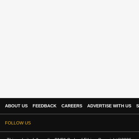
ABOUT US
FEEDBACK
CAREERS
ADVERTISE WITH US
S
FOLLOW US