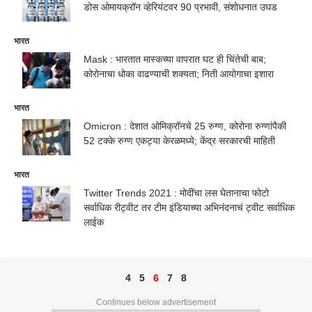
डोस ओमायक्रॉन व्हेरियंटवर 90 प्रभावी, संशोधनात उघड
भारत
Mask : भारतात मास्कच्या वापरात घट ही चिंतेची बाब;
कोरोनाचा धोका वाढण्याची शक्यता; निती आयोगाचा इशारा
भारत
Omicron : देशात ओमिक्रॉनचे 25 रुग्ण, कोरोना रुग्णांपैकी
52 टक्के रुग्ण एकट्या केरळमध्ये; केंद्र सरकारची माहिती
भारत
Twitter Trends 2021 : मोदींचा लस घेतानाचा फोटो
सर्वाधिक रीट्वीट तर टीम इंडियाच्या अभिनंदनाचं ट्वीट सर्वाधिक
लाईक
4
5
6
7
8
Continues below advertisement