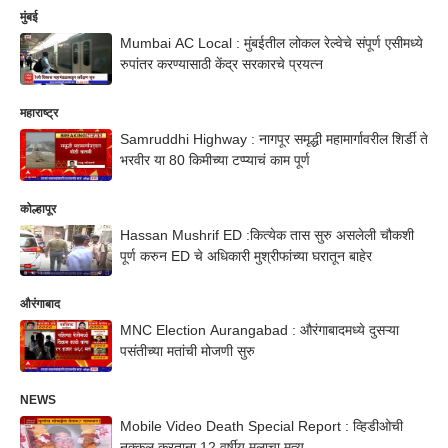
मुंबई
Mumbai AC Local : मुंबईतील लोकल रेल्वेचे संपूर्ण एसीमध्ये
रुपांतर करण्यासाठी केंद्र सरकारचे प्रयत्न
महाराष्ट्र
Samruddhi Highway : नागपूर समृद्धी महामार्गावरील शिर्डी ते
भरवीर या 80 किमीच्या टप्प्याचं काम पूर्ण
कोल्हापूर
Hassan Mushrif ED :कित्येक तास सुरु असलेली चौकशी
पूर्ण करुन ED चे अधिकारी मुश्रीफांच्या घरातून बाहेर
औरंगाबाद
MNC Election Aurangabad : औरंगाबादमध्ये दुसऱ्या
पसंतीच्या मतांची मोजणी सुरु
NEWS
Mobile Video Death Special Report : व्हिडीओची
नक्कल करताना 12 वर्षीय मुलाचा मृत्यू