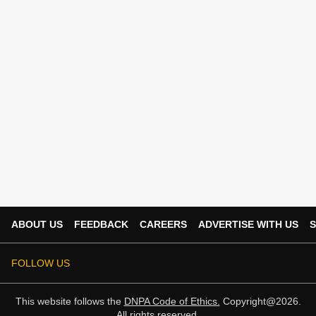
ABOUT US
FEEDBACK
CAREERS
ADVERTISE WITH US
S
FOLLOW US
This website follows the
DNPA Code of Ethics.
Copyright@2026.
All rights reserved.