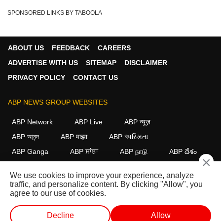
SPONSORED LINKS BY TABOOLA
ABOUT US
FEEDBACK
CAREERS
ADVERTISE WITH US
SITEMAP
DISCLAIMER
PRIVACY POLICY
CONTACT US
ABP NEWS GROUP WEBSITES
ABP Network
ABP Live
ABP न्यूज़
ABP আনন্দ
ABP माझा
ABP અસ્મિતા
ABP Ganga
ABP ਸਾਂਝਾ
ABP நாடு
ABP దేశం
×
FOLLOW US
We use cookies to improve your experience, analyze
traffic, and personalize content. By clicking "Allow", you
agree to our use of cookies.
This website follows the
DNPA Code of Ethics.
Copyright@2026.
Decline
Allow
All rights reserved.