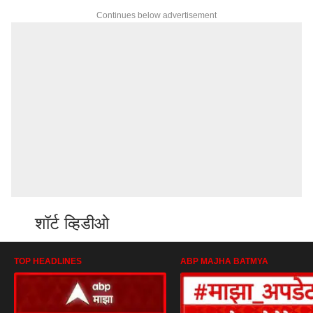
Continues below advertisement
शॉर्ट व्हिडीओ
TOP HEADLINES
ABP MAJHA BATMYA