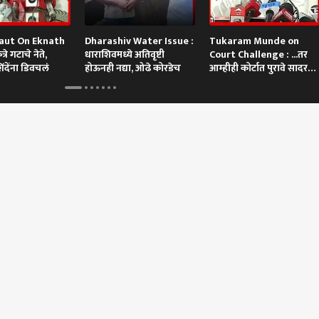
aut On Eknath
Dharashiv Water Issue :
Tukaram Munde on
रे गटाचे नेते,
धाराशिवमध्ये अतिवृष्टी
Court Challenge : ...तर
िंदेंना डिवचलं
होऊनही नद्या, ओढे कोरडेच
आम्हीही कोर्टात पुरावे सादर
करू