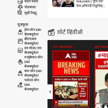
फोटो गॅलरी
Nikumbh | 'ड्रीम गर्ल'
फेम अभिनेत्री रिंकूसिंह
पॉडकास्ट
निकुंभचे कोरोनामुळे
मुव्ही रिव्ह्यू
निधन
यूजफुल
होम लोन EMI
शॉर्ट व्हिडीओ
कॅलक्यूलेटर
बीएमआय
कॅलक्यूलेटर
TOP HEADLINES
ABP MAJH
वय मोजा/ वय
कॅलक्यूलेटर
एज्युकेशन लोन
EMI
कॅलक्यूलेटर
कार लोन EMI
कॅलक्यूलेटर
पर्सनल लोन
EMI
कॅलक्यूलेटर