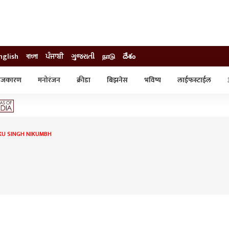
nglish
বাংলা
ਪੰਜਾਬੀ
ગુજરાતી
நாடு
దేశం
ाजकारण
मनोरंजन
क्रीडा
बिझनेस
भविष्य
लाईफस्टाईल
स्टाईल
क्राईम
व्यापार-उद्योग
ट्रेडिंग
ऑटो
KU SINGH NIKUMBH