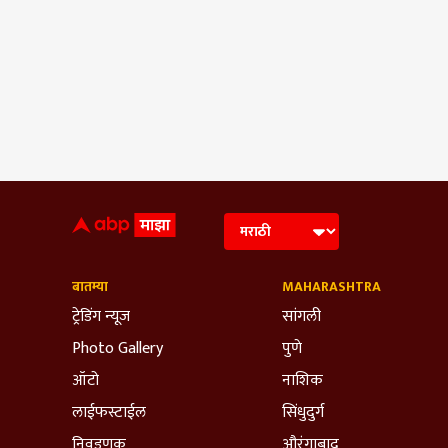
बातम्या
MAHARASHTRA
ट्रेडिंग न्यूज
सांगली
Photo Gallery
पुणे
ऑटो
नाशिक
लाईफस्टाईल
सिंधुदुर्ग
निवडणूक
औरंगाबाद