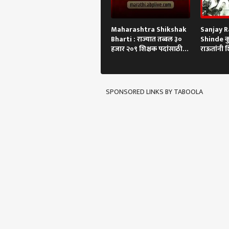
Maharashtra Shikshak
Sanjay R
Bharti : राज्यात तब्बल ३०
Shinde कुत्
हजार २०९ शिक्षक पदांसाठी
राऊतांनी श
भरती
SPONSORED LINKS BY TABOOLA