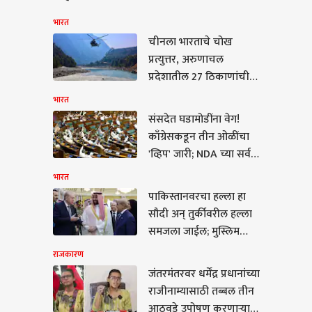
भारत
चीनला भारताचे चोख
प्रत्युत्तर, अरुणाचल
प्रदेशातील 27 ठिकाणांची
अधिकृत नावे भारतीय
भारत
नकाशात समाविष्ट
संसदेत घडामोडींना वेग!
काँग्रेसकडून तीन ओळींचा
'व्हिप' जारी; NDA च्या सर्व
खासदारांना दिल्लीत
भारत
राहण्याचे आदेश
पाकिस्तानवरचा हल्ला हा
कारण
सौदी अन् तुर्कीवरील हल्ला
समजला जाईल; मुस्लिम
देशांमध्ये करार, भारताची
राजकारण
मोठी प्रतिक्रिया
जंतरमंतरवर धर्मेंद्र प्रधानांच्या
राजीनाम्यासाठी तब्बल तीन
ंतरवर धर्मेंद्र प्रधानांच्या
आठवडे उपोषण करणाऱ्या
नाम्यासाठी तब्बल तीन