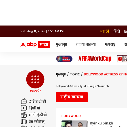
मराठी
हिंदी
E
Sat, Aug 8, 2026 | 1:55 AM IST
मुख्यपृष्ठ
ताज्या बातम्या
महाराष्ट्र
र
बातम्या
जॅाब माझा
लाईफ
भारत
महाराष्ट्र
टेक-गॅजेट
मुंबई
ऑटो
टेलिव्हिजन
विश्व
विश्व
मुख्यपृष्ठ
TOPIC
BOLLYWOOD ACTRESS RYIN
कोल्हापूर
पुणे
Bollywood Actress Ryinku Singh Nikumbh
नवी मुंबई
एक्स्प्लोर
अमरावती
राष्ट्रीय बातम्या
अहमदनगर
लाईव्ह टीव्ही
अकोला
व्हिडीओ
शॉर्ट व्हिडीओ
BOLLYWOOD
वेब स्टोरिज्
Ryinku Singh