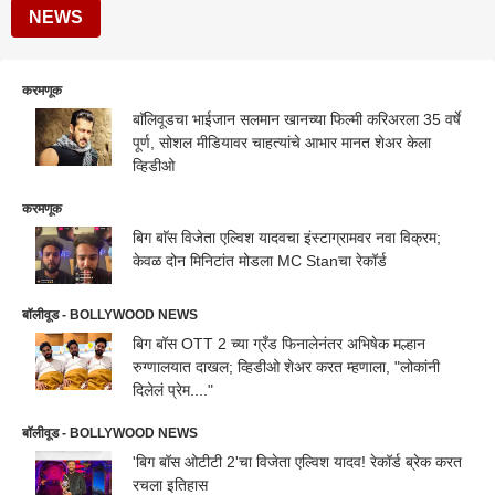
NEWS
करमणूक
बाॅलिवूडचा भाईजान सलमान खानच्या फिल्मी करिअरला 35 वर्षे
पूर्ण, सोशल मीडियावर चाहत्यांचे आभार मानत शेअर केला
व्हि़डीओ
करमणूक
बिग बाॅस विजेता एल्विश यादवचा इंस्टाग्रामवर नवा विक्रम;
केवळ दोन मिनिटांत मोडला MC Stanचा रेकॉर्ड
बॉलीवूड - BOLLYWOOD NEWS
बिग बॉस OTT 2 च्या ग्रँड फिनालेनंतर अभिषेक मल्हान
रुग्णालयात दाखल; व्हिडीओ शेअर करत म्हणाला, "लोकांनी
दिलेलं प्रेम...."
बॉलीवूड - BOLLYWOOD NEWS
'बिग बॉस ओटीटी 2'चा विजेता एल्विश यादव! रेकॉर्ड ब्रेक करत
रचला इतिहास