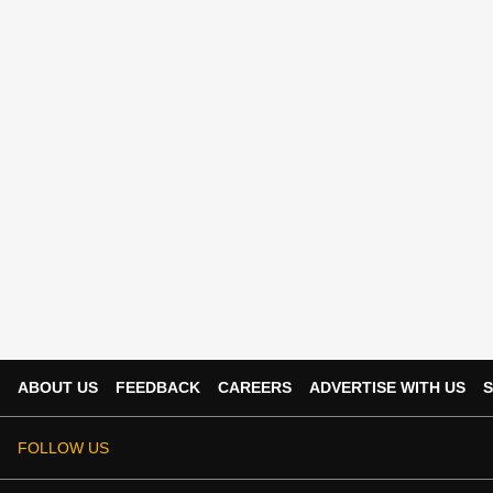
ABOUT US
FEEDBACK
CAREERS
ADVERTISE WITH US
S
FOLLOW US