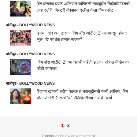
बिग बॉसच्या घरात आलियानं सांगितली नवाजुद्दीन सिद्दीकीसोबतची
लव्ह स्टोरी; मिस्ट्री मॅनबाबत देखील केला गौप्यस्फोट
बॉलीवूड - BOLLYWOOD NEWS
ड्रामा, वाद अन् टास्क; 'बिग बॉस ओटीटी 2' आजपासून होणार
सुरू! 'हे' स्पर्धक होणार सहभागी
बॉलीवूड - BOLLYWOOD NEWS
'बिग बॉस ओटीटी 2' च्या घराची पहिली झलक; सोशल मीडियावर
फोटो व्हायरल
बॉलीवूड - BOLLYWOOD NEWS
शिझान खानची बहीण फलक ते नवाजुद्दीनची पत्नी आलिया; बिग
बॉस ओटीटी 2 साठी 'या' सेलिब्रिटींच्या नावाची चर्चा
1
2
Continues below advertisement