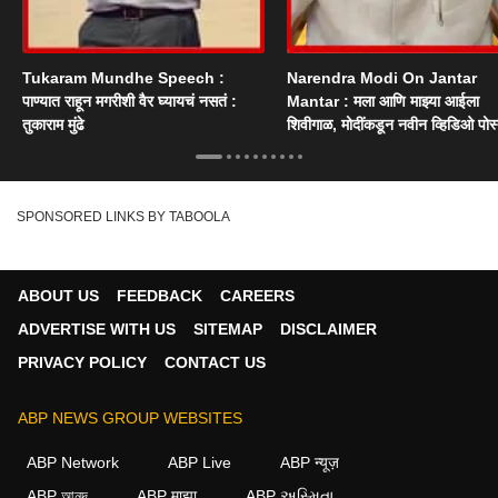
Tukaram Mundhe Speech :
Narendra Modi On Jantar
पाण्यात राहून मगरीशी वैर घ्यायचं नसतं :
Mantar : मला आणि माझ्या आईला
तुकाराम मुंढे
शिवीगाळ, मोदींकडून नवीन व्हिडिओ पोस
SPONSORED LINKS BY TABOOLA
ABOUT US
FEEDBACK
CAREERS
ADVERTISE WITH US
SITEMAP
DISCLAIMER
PRIVACY POLICY
CONTACT US
ABP NEWS GROUP WEBSITES
ABP Network
ABP Live
ABP न्यूज़
ABP আনন্দ
ABP माझा
ABP અસ્મિતા