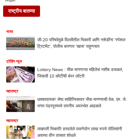
Begger
राष्ट्रीय बातम्या
भारत
जी-20 परिषदेमुळे दिल्लीतील भिकारी आणि नशेडींना 'स्पेशल
ट्रिटमेंट', पोलीस करणार 'खास' पाहुणचार
ट्रेडिंग न्यूज
Lottery News : भीक मागणाऱ्या महिलेचं नशीब उजळलं,
जिंकली 10 कोटींची बंपर लॉटरी
महाराष्ट्र
धक्कादायक! जेष्ठ साहित्यिकावर भीक मागण्याची वेळ, एम. जे.
भगत पंढरपूरमध्ये दयनीय अवस्थेत आढळले
महाराष्ट्र
लखपती भिकारी! हरवलेले पावणेदोन लाख रुपये पोलिसांनी
अवघ्या तीन तासात शोधले