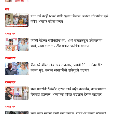
बीड
यांना सर्व काही आयतं आणि फुकट मिळालं; बजरंग सोनवणेंचा मुंडे
बहीण-भावावर पहिला हल्ला
राजकारण
ज्योती मेटेंच्या गाठीभेटींना वेग, आधी वंचितकडून उमेदवारीची
चर्चा, आता इफ्तार पार्टीत मनोज जरांगेंना भेटल्या
राजकारण
बीडमध्ये वंचित मोठा डाव टाकणार, ज्योती मेटेंना उमेदवारी?
पंकजा मुंडे, बजरंग सोनावणेंची डोकेदुखी वाढणार
राजकारण
शरद पवारांनी भिवंडीत ट्रम्प कार्ड बाहेर काढलंच, बाळ्यामामांना
रिंगणात उतरवलं, भाजपच्या कपिल पाटलांचं टेन्शन वाढणार
राजकारण
शरद पवार गटाची दुसरी यादी जाहीर, बीडमधून बजरंग सोनावणे,