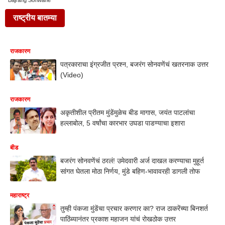
Bajrang Sonwane
राष्ट्रीय बातम्या
राजकारण
पत्रकाराचा इंग्रजीत प्रश्न, बजरंग सोनवणेंचं खतरनाक उत्तर
(Video)
राजकारण
अकृतीशील प्रीतम मुंडेंमुळेच बीड मागास, जयंत पाटलांचा
हल्लाबोल, 5 वर्षांचा कारभार उघडा पाडण्याचा इशारा
बीड
बजरंग सोनवणेंचं ठरलं! उमेदवारी अर्ज दाखल करण्याचा मुहूर्त
सांगत घेतला मोठा निर्णय, मुंडे बहिण-भावावरही डागली तोफ
महाराष्ट्र
तुम्ही पंकजा मुंडेंचा प्रचार करणार का? राज ठाकरेंच्या बिनशर्त
पाठिंब्यानंतर प्रकाश महाजन यांचं रोखठोक उत्तर