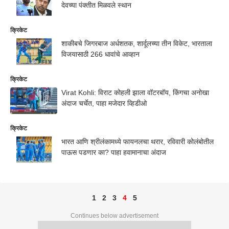
देवच्या पंक्तीत मिळवले स्थान
क्रिकेट
शाकीबचे जिगरबाज अर्धशतक, शार्दूलच्या तीन विकेट, भारताला
विजयासाठी 266 धावांचे आव्हान
क्रिकेट
Virat Kohli: विराट कोहली झाला वॉटरबॉय, किंगचा अनोखा
अंदाज चर्चेत, पाहा मजेदार व्हिडीओ
क्रिकेट
भारत आणि श्रीलंकामध्ये फायनलचा थरार, रविवारी कोलंबोतील
पाऊस पडणार का? पाहा हवामानाचा अंदाज
1
2
3
4
5
Continues below advertisement