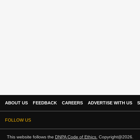
ABOUT US
FEEDBACK
CAREERS
ADVERTISE WITH US
S
FOLLOW US
This website follows the
DNPA Code of Ethics.
Copyright@2026.