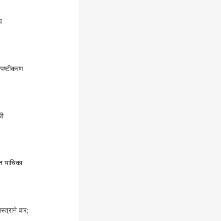
य
िभागानं दिलं 'हे' स्पष्टीकरण
री
ात याचिका
त्राने वार;