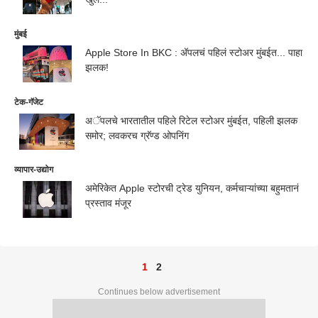
मुंबई
Apple Store In BKC : अ‍ॅपलचं पहिलं स्टोअर मुंबईत... पाहा
झलक!
टेक-गॅजेट
अॅपलचे भारतातील पहिले रिटेल स्टोअर मुंबईत, पहिली झलक
समोर; लवकरच ग्रॅण्ड ओपनिंग
व्यापार-उद्योग
अमेरिकेत Apple स्टोरची ट्रेड युनियन, कर्मचाऱ्यांच्या बहुमतानं
प्रस्ताव मंजूर
1
2
Continues below advertisement