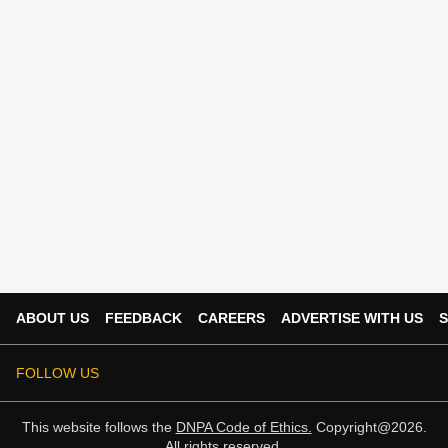
ABOUT US
FEEDBACK
CAREERS
ADVERTISE WITH US
S
FOLLOW US
This website follows the
DNPA Code of Ethics.
Copyright@2026.
All rights reserved.