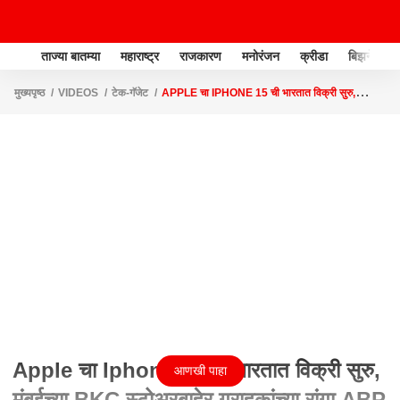
ताज्या बातम्या
महाराष्ट्र
राजकारण
मनोरंजन
क्रीडा
बिझनेस
मुख्यपृष्ठ
VIDEOS
टेक-गॅजेट
APPLE चा IPHONE 15 ची भारतात विक्री सुरु,
मुंबईच्या BKC स्टोअरबाहेर ग्राहकांच्या रांगा ABP MAJHA
Apple चा Iphone 15 ची भारतात विक्री सुरु,
आणखी पाहा
मुंबईच्या BKC स्टोअरबाहेर ग्राहकांच्या रांगा ABP