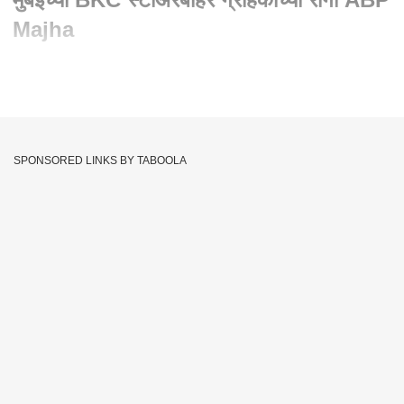
Majha
Written By :
abp majha web team
22 Sep 2023 01:43 PM (IST)
अॅपलच्या आयफोन 15 ची आजपासून भारतात विक्री सुरु. आयफोन 15
खरेदी करण्यासाठी ग्राहकांच्या रांगा. आज पहिल्याच दिवशी मुंबईच्या
SPONSORED LINKS BY TABOOLA
बीकेसीतील अॅपल स्टोअरबाहेर सकाळपासूनच मोबाईल खरेदीसाठी
ग्राहकांच्या रांगा.
Apple
Apple Store
BKC
MUMBAI
Iphone 15
Tags :
JOIN US ON
Whatsapp
Telegram