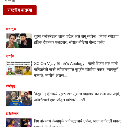
Apology
राष्ट्रीय बातम्या
करमणूक
तुझ्या गर्लफ्रेंडला लाज वाटेल असं वागू नकोस'; कंगना रणौतचा
हृतिक रोशनवर पलटवार, सोशल मीडिया पोस्ट चर्चेत
क्राईम
SC On Vijay Shah's Apology : मंत्री विजय शाह यांनी
मागितलेली माफी स्वीकारण्यास सुप्रीम कोर्टाचा नकार, न्यायमूर्ती
म्हणाले, मगरीचे अश्रू...
बॉलीवूड
'कंगुवा' इव्हेंटमध्ये सुपरस्टार सूर्याला पाहताच भडकला पापाराझी,
अभिनेत्याने हात जोडून मागितली माफी
टेलिव्हिजन
बिग बॉसमध्ये गेल्यामुळे अनिरुद्धाचार्य ट्रोल, आता मागितली माफी;
म्हणाले, "सर्व सनातनी..."