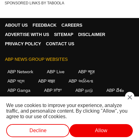
SPONSORED LINKS BY TABOOLA
ABOUT US
FEEDBACK
CAREERS
ADVERTISE WITH US
SITEMAP
DISCLAIMER
PRIVACY POLICY
CONTACT US
ABP NEWS GROUP WEBSITES
ABP Network
ABP Live
ABP न्यूज़
ABP আনন্দ
ABP माझा
ABP અસ્મિતા
ABP Ganga
ABP ਸਾਂਝਾ
ABP நாடு
ABP దేశం
×
FOLLOW US
We use cookies to improve your experience, analyze
traffic, and personalize content. By clicking "Allow", you
agree to our use of cookies.
This website follows the
DNPA Code of Ethics.
Copyright@2026.
Decline
Allow
All rights reserved.