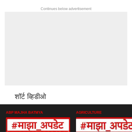
Continues below advertisement
शॉर्ट व्हिडीओ
ABP MAJHA BATMYA
AGRICULTURE