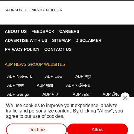
SPONSORED LINKS BY TABOOLA
ABOUT US
FEEDBACK
CAREERS
ADVERTISE WITH US
SITEMAP
DISCLAIMER
PRIVACY POLICY
CONTACT US
ABP NEWS GROUP WEBSITES
ABP Network
ABP Live
ABP न्यूज़
ABP আনন্দ
ABP माझा
ABP અસ્મિતા
ABP Ganga
ABP ਸਾਂਝਾ
ABP நாடு
ABP దేశం
×
We use cookies to improve your experience, analyze
FOLLOW US
traffic, and personalize content. By clicking "Allow", you
agree to our use of cookies.
Decline
Allow
This website follows the
DNPA Code of Ethics.
Copyright@2026.