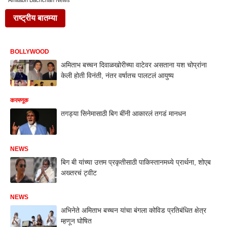
Amitabh Bachchan News
राष्ट्रीय बातम्या
BOLLYWOOD
अमिताभ बच्चन दिवाळखोरीच्या वाटेवर असताना यश चोप्रांना
केली होती विनंती, नंतर वर्षातच पालटलं आयुष्य
करमणूक
तगड्या सिनेमासाठी बिग बींनी आकारलं तगडं मानधन
NEWS
बिग बी यांच्या उत्तम प्रकृतीसाठी पाकिस्तानमध्ये प्रार्थना, शोएब
अख्तरचं ट्वीट
NEWS
अभिनेते अमिताभ बच्चन यांचा बंगला कोविड प्रतिबंधित क्षेत्र
म्हणून घोषित