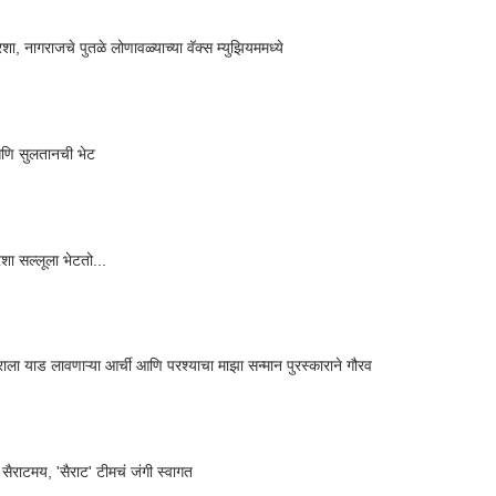
शा, नागराजचे पुतळे लोणावळ्याच्या वॅक्स म्युझियममध्ये
णि सुलतानची भेट
रशा सल्लूला भेटतो...
ट्राला याड लावणाऱ्या आर्ची आणि परश्याचा माझा सन्मान पुरस्काराने गौरव
सैराटमय, 'सैराट' टीमचं जंगी स्वागत