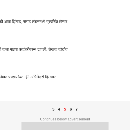
ही आता झिंगाट, सैराट लंडनमध्ये प्रदर्शित होणार
ची कथा माझ्या कादंबरीवरुन ढापली, लेखक कोर्टात
िनेमात परशासोबत 'ही' अभिनेत्री दिसणार
3
4
5
6
7
Continues below advertisement