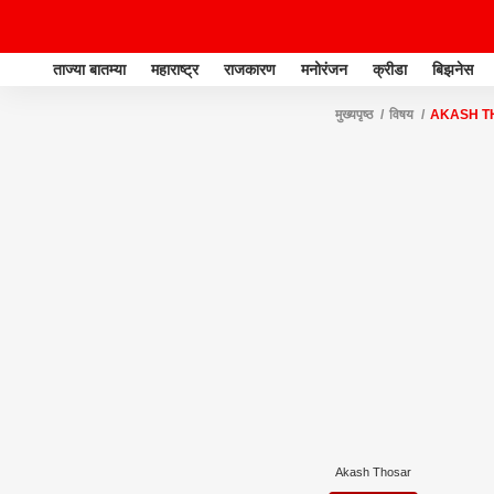
ताज्या बातम्या
महाराष्ट्र
राजकारण
मनोरंजन
क्रीडा
बिझनेस
मुख्यपृष्ठ
विषय
AKASH T
Akash Thosar