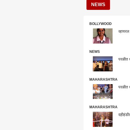
NEWS
BOLLYWOOD
व्हायरल 
NEWS
परळीत ध
MAHARASHTRA
परळीत ध
MAHARASHTRA
दहीहंडी