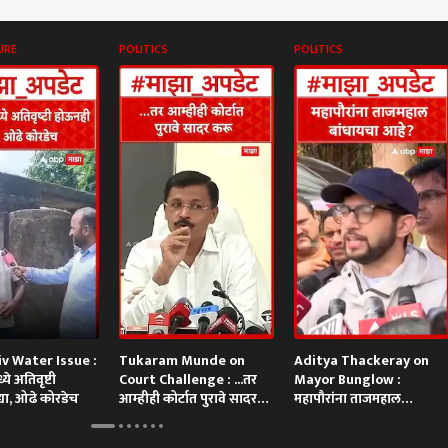
URE
POLITICS
POLITICS
v Water Issue :
Tukaram Munde on
Aditya Thackeray on
े अतिवृष्टी
Court Challenge : ...तर
Mayor Bunglow :
्या, ओढे कोरडेच
आम्हीही कोर्टात पुरावे सादर
महापौरांना ताजमहाल
करू
बांधायचा आहे? आदित्य
ठाकरेंची टीका