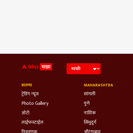
बातम्या
MAHARASHTRA
ट्रेडिंग न्यूज
सांगली
Photo Gallery
पुणे
ऑटो
नाशिक
लाईफस्टाईल
सिंधुदुर्ग
निवडणूक
औरंगाबाद