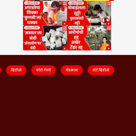
व्हिडीओ
फोटो गॅलरी
पॉडकास्ट
शॉर्ट व्हिडीओ