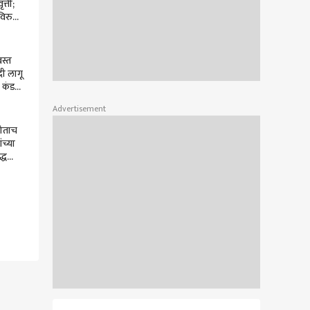
त्ती;
िरुद्ध
त काय
बस्त
दी लागू
 कंड
जित
Advertisement
केंना
होताच
ंच्या
द्ध
ोरं
तास