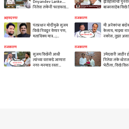
Dnyandev Lanke....
इतिहासाची पुनरावृ
निलेश लंकेंनी फाडफाड
बाळासाहेब विखे व
इंग्रजीत घेतली
शरद पवार लढाई
खासदारकीचा शपथ
झालं?
अहमदनगर
राजकारण
पंतप्रधान मोदींमुळे सुजय
मी अनेकांचा बंदो
विखे निवडून येणार पण,
केलाय, माझ्या ना
मताधिक्य मात्र...;
नकोस, तुझा असा
भाजपच्या राम शिंदेंनी
जिरवेन की...; अ
केला दावा
पवारांचा निलेश लं
राजकारण
राजकारण
थेट इशारा
सुजय विखेंनी आधी
उमेदवारी जाहीर 
त्यांच्या घराकडे जाणारा
निलेश लंके थोराता
नगर-मनमाड रस्ता
भेटीला, विखे विरु
बांधावा, डाळ-साखर
निवडणुकीला साम
वाटणे हे खासदाराचं काम
जाण्याचा कानमंत्र;
असतं का? निलेश लंकेंची
मध्यरात्री अडीच 
जोरदार बॅटिंग
चर्चा