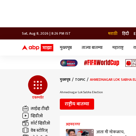
मराठी
हिंदी
E
Sat, Aug 8, 2026 | 8:26 PM IST
मुख्यपृष्ठ
ताज्या बातम्या
महाराष्ट्र
र
बातम्या
जॅाब माझा
लाईफ
भारत
महाराष्ट्र
टेक-गॅजेट
मुंबई
ऑटो
टेलिव्हिजन
विश्व
विश्व
मुख्यपृष्ठ
TOPIC
AHMEDNAGAR LOK SABHA E
कोल्हापूर
पुणे
Ahmednagar Lok Sabha Election
नवी मुंबई
एक्स्प्लोर
अमरावती
राष्ट्रीय बातम्या
अहमदनगर
लाईव्ह टीव्ही
अकोला
व्हिडीओ
शॉर्ट व्हिडीओ
अहमदनगर
वेब स्टोरिज्
आता मी मोकळाच,