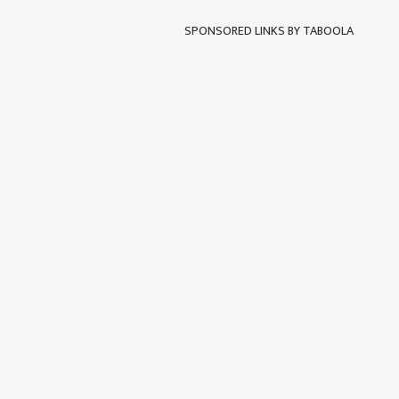
SPONSORED LINKS BY TABOOLA
पर्सनल
टॉप
हॅलो गेस्ट
भारत
आमच्यासोबत जाहिरात करा
प्रायव्हसी पॉलिसी
संपर्क साधा
करिअर
निवड
फीडबॅक
चूक