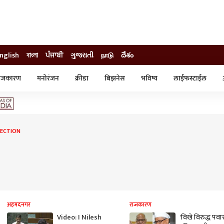
nglish
বাংলা
ਪੰਜਾਬੀ
ગુજરાતી
நாடு
దేశం
ाजकारण
मनोरंजन
क्रीडा
बिझनेस
भविष्य
लाईफस्टाईल
स्टाईल
क्राईम
व्यापार-उद्योग
ट्रेडिंग
ऑटो
LECTION
अहमदनगर
राजकारण
Video: I Nilesh
'विखे विरुद्ध पवा