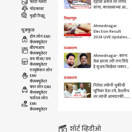
फोटो गॅलरी
दहावा असेल तर लगेच
सांगा, कावळ्याच्या आधी
पॉडकास्ट
पोहोचतो : सुजय विखे
मुव्ही रिव्ह्यू
निवडणूक
Ahmednagar
यूजफुल
Election Result
होम लोन EMI
2024 LIVE Updates:
कॅलक्यूलेटर
लोकसभा निवडणुकीच्या
बीएमआय
मतमोजणीला सकाळी 8
राजकारण
कॅलक्यूलेटर
वाजल्यापासून सुरुवात,
Ahmednagar : बराच
वय मोजा/ वय
सर्वात जलद निकाल
वेळ झाला तरी राम शिंदे
कॅलक्यूलेटर
पाहण्यासाठी क्लिक
हे सुजय विखेंवर चकार
एज्युकेशन लोन
करा.
शब्द काढेनात, आपल्याच
EMI
मागण्या रेटल्या; राम
राजकारण
कॅलक्यूलेटर
शिंदे-सुजय विखेंचा सुप्त
निलेश लंकेंनी चुकीची
कार लोन EMI
वाद मिटेना?
भूमिका घेऊ नये, घेतलीच
कॅलक्यूलेटर
तर त्यांची आमदारकी.... ,
पर्सनल लोन
अजितदादांचा गर्भित
EMI
इशारा
कॅलक्यूलेटर
शॉर्ट व्हिडीओ