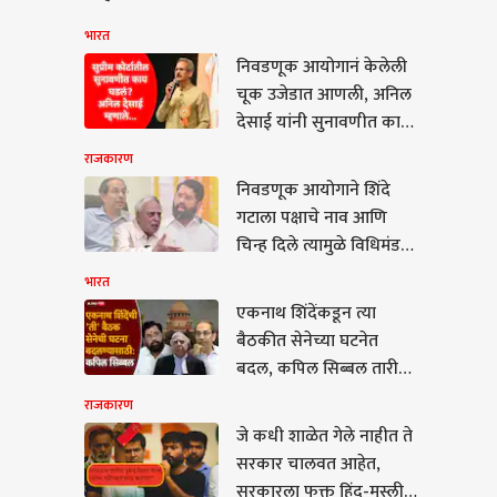
भारत
निवडणूक आयोगानं केलेली
चूक उजेडात आणली, अनिल
देसाई यांनी सुनावणीत काय
घडलं ते सांगितलं
राजकारण
निवडणूक आयोगाने शिंदे
गटाला पक्षाचे नाव आणि
चिन्ह दिले त्यामुळे विधिमंडळ
पक्षाचा एक गट आता मूळ
भारत
पक्ष झाला; कपिल सिब्बलांनी
एकनाथ शिंदेंकडून त्या
कळीचा मुद्दा मांडला
कारण
बैठकीत सेनेच्या घटनेत
बदल, कपिल सिब्बल तारीख
सांगत म्हणाले...
राजकारण
जे कधी शाळेत गेले नाहीत ते
सरकार चालवत आहेत,
धी शाळेत गेले नाहीत ते
सरकारला फक्त हिंदू-मुस्लीम
ार चालवत आहेत,