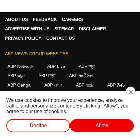
ABOUT US
FEEDBACK
CAREERS
ADVERTISE WITH US
SITEMAP
DISCLAIMER
PRIVACY POLICY
CONTACT US
ABP NEWS GROUP WEBSITES
ABP Network
ABP Live
ABP न्यूज़
ABP আনন্দ
ABP माझा
ABP અસ્મિતા
ABP Ganga
ABP ਸਾਂਝਾ
ABP நாடு
ABP దేశం
×
FOLLOW US
We use cookies to improve your experience, analyze
traffic, and personalize content. By clicking "Allow", you
agree to our use of cookies.
This website follows the
DNPA Code of Ethics.
Copyright@2026.
Decline
Allow
All rights reserved.
लाईव्ह टीव्ही
शॉर्ट व्हिडीओ
व्हिडीओ
पॉडकास्ट