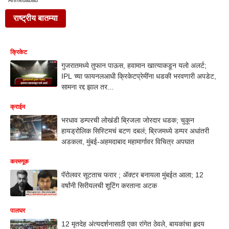
Ahmedabad
राष्ट्रीय बातम्या
क्रिकेट
गुजरातमध्ये तुफान पाऊस, हवामान खात्याकडून यलो अलर्ट;
IPL च्या फायनलआधी क्रिकेटप्रेमींना धडकी भरवणारी अपडेट,
सामना रद्द झाल तर...
क्राईम
भरधाव डम्परची लोखंडी ब्रिजला जोरदार धडक; चुकून
हायड्रोलिक सिस्टिमचं बटण दबलं; ब्रिजमध्ये डम्पर अधांतरी
अडकला, मुंबई-अहमदाबाद महामार्गावर विचित्र अपघात
करमणूक
पॅरोलवर सूटताच फरार ; ॲक्टर बनायला मुंबईत आला; 12
वर्षांनी सिरीयलची शूटिंग करताना अटक
पालघर
12 मृतदेह अंत्यदर्शनासाठी एका रांगेत ठेवले, बायकांचा हृदय