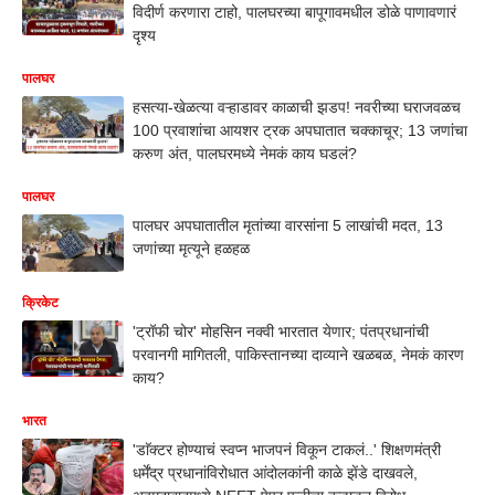
विदीर्ण करणारा टाहो, पालघरच्या बापूगावमधील डोळे पाणावणारं
दृश्य
पालघर
हसत्या-खेळत्या वऱ्हाडावर काळाची झडप! नवरीच्या घराजवळच
100 प्रवाशांचा आयशर ट्रक अपघातात चक्काचूर; 13 जणांचा
करुण अंत, पालघरमध्ये नेमकं काय घडलं?
पालघर
पालघर अपघातातील मृतांच्या वारसांना 5 लाखांची मदत, 13
जणांच्या मृत्यूने हळहळ
क्रिकेट
'ट्रॉफी चोर' मोहसिन नक्वी भारतात येणार; पंतप्रधानांची
परवानगी मागितली, पाकिस्तानच्या दाव्याने खळबळ, नेमकं कारण
काय?
भारत
'डाॅक्टर होण्याचं स्वप्न भाजपनं विकून टाकलं..' शिक्षणमंत्री
धर्मेंद्र प्रधानांविरोधात आंदोलकांनी काळे झेंडे दाखवले,