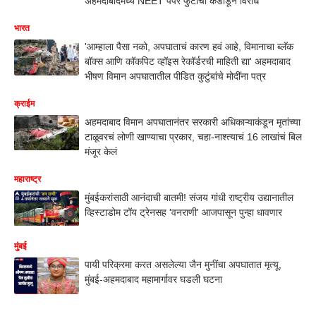
अहमदाबादमध्ये NEET पेपर फुटीचा कडाडून विरोध
भारत
'आम्हाला पैसा नको, अपघाताचं कारण हवं आहे, विमानाचा ब्लॅक
बॉक्स आणि कॉकपिट व्हॉइस रेकॉर्डरची माहिती द्या' अहमदाबाद
भीषण विमान अपघातातील पीडित कुटुंबांचे मोदींना पत्र
क्राईम
अहमदाबाद विमान अपघातानंतर सरकारी अधिकाऱ्याकंडून मृतांच्या
टाळूवरचं लोणी खाण्याचा प्रकार, चहा-नाश्त्याचं 16 लाखांचं बिल
मंजूर केलं
महाराष्ट्र
मुंबईकरांसाठी आनंदाची बातमी! संजय गांधी राष्ट्रीय उद्यानातील
व्हिस्टाडोम टॉय ट्रेनसह 'वनराणी' आजपासून पुन्हा धावणार
मुंबई
पायी परिक्रमा करत असलेल्या जैन मुनींचा अपघातात मृत्यू,
मुंबई-अहमदाबाद महामार्गावर घडली घटना