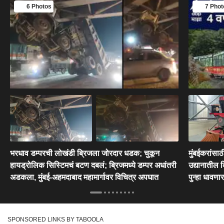
6 Photos
7 Phot
भरधाव डम्परची लोखंडी ब्रिजला जोरदार धडक; चुकून
मुंबईकरांसाठ
हायड्रोलिक सिस्टिमचं बटण दबलं; ब्रिजमध्ये डम्पर अधांतरी
उद्यानातील 
अडकला, मुंबई-अहमदाबाद महामार्गावर विचित्र अपघात
पुन्हा धावणार
SPONSORED LINKS BY TABOOLA