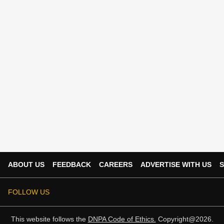
ABOUT US
FEEDBACK
CAREERS
ADVERTISE WITH US
S
FOLLOW US
This website follows the
DNPA Code of Ethics.
Copyright@2026.