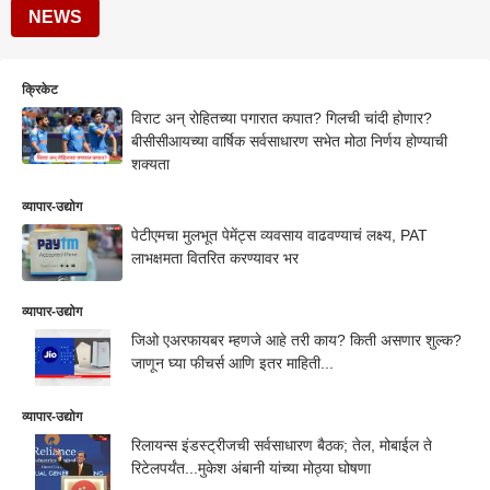
NEWS
क्रिकेट
विराट अन् रोहितच्या पगारात कपात? गिलची चांदी होणार?
बीसीसीआयच्या वार्षिक सर्वसाधारण सभेत मोठा निर्णय होण्याची
शक्यता
व्यापार-उद्योग
पेटीएमचा मुलभूत पेमेंट्स व्‍यवसाय वाढवण्याचं लक्ष्य, PAT
लाभक्षमता वितरित करण्‍यावर भर
व्यापार-उद्योग
जिओ एअरफायबर म्हणजे आहे तरी काय? किती असणार शुल्क?
जाणून घ्या फीचर्स आणि इतर माहिती...
व्यापार-उद्योग
रिलायन्स इंडस्ट्रीजची सर्वसाधारण बैठक; तेल, मोबाईल ते
रिटेलपर्यंत...मुकेश अंबानी यांच्या मोठ्या घोषणा