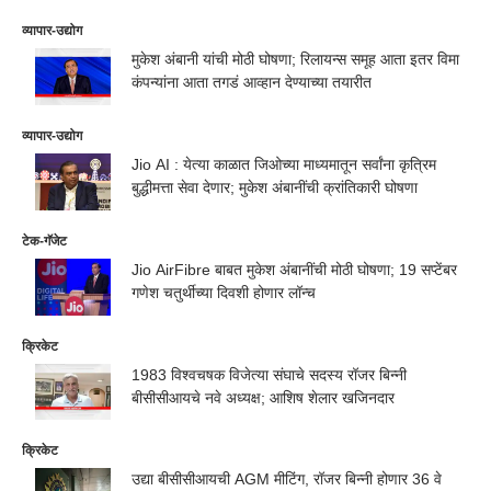
व्यापार-उद्योग
मुकेश अंबानी यांची मोठी घोषणा; रिलायन्स समूह आता इतर विमा
कंपन्यांना आता तगडं आव्हान देण्याच्या तयारीत
व्यापार-उद्योग
Jio AI : येत्या काळात जिओच्या माध्यमातून सर्वांना कृत्रिम
बुद्धीमत्ता सेवा देणार; मुकेश अंबानींची क्रांतिकारी घोषणा
टेक-गॅजेट
Jio AirFibre बाबत मुकेश अंबानींची मोठी घोषणा; 19 सप्टेंबर
गणेश चतुर्थीच्या दिवशी होणार लॉन्च
क्रिकेट
1983 विश्वचषक विजेत्या संघाचे सदस्य रॉजर बिन्नी
बीसीसीआयचे नवे अध्यक्ष; आशिष शेलार खजिनदार
क्रिकेट
उद्या बीसीसीआयची AGM मीटिंग, रॉजर बिन्नी होणार 36 वे